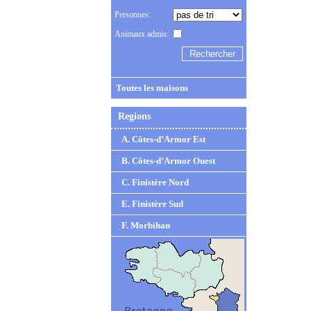
Personnes:
Animaux admis:
Toutes les maisons
Regions
A. Côtes-d’Armor Est
B. Côtes-d’Armor Ouest
C. Finistère Nord
E. Finistère Sud
F. Morbihan