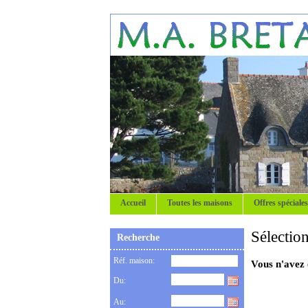
Accueil
Toutes les maisons
Offres spéciales
Sélectio
Recherche
Réf. maison:
Vous n'avez 
Du:
Au: