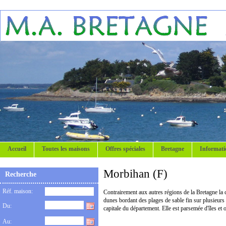
Accueil
Toutes les maisons
Offres spéciales
Bretagne
Informati
Morbihan (F)
Recherche
Réf. maison:
Contrairement aux autres régions de la Bretagne la cô
dunes bordant des plages de sable fin sur plusieurs
Du:
capitale du département. Elle est parsemée d'îles et 
Au: