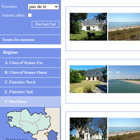
Personnes:
Animaux admis:
Toutes les maisons
Regions
A. Côtes-d’Armor Est
B. Côtes-d’Armor Ouest
C. Finistère Nord
E. Finistère Sud
F. Morbihan