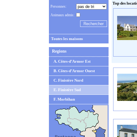
Top des locati
Personnes:
Animaux admis:
Toutes les maisons
Regions
A. Côtes-d’Armor Est
B. Côtes-d’Armor Ouest
C. Finistère Nord
E. Finistère Sud
F. Morbihan