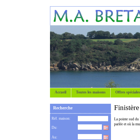
Accueil
Toutes les maisons
Offres spéciales
Finistèr
Recherche
Réf. maison:
La pointe sud du 
parlée et où la mu
Du:
Au: