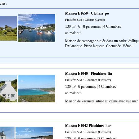
ons :
Maison E1650 - Clohars-po
Finistère Sud : Clohars-Carnoët
130 m² | 6 - 8 personnes | 4 Chambres
animal: oui
Maison de campagne située dans un cadre idyllique
l'Atlantique. Piano à queue. Cheminée. Véran...
Maison E1040 - Plouhinec-fin
Finistère Sud : Plouhinec (Finistère)
130 m² | 6 personnes | 4 Chambres
animal: oui
Maison de vacances située au calme avec vue mer ju
Maison E1042 Plouhinec-ker
Finistère Sud : Plouhinec (Finistère)
120 m² | 6 personnes | 3 Chambres