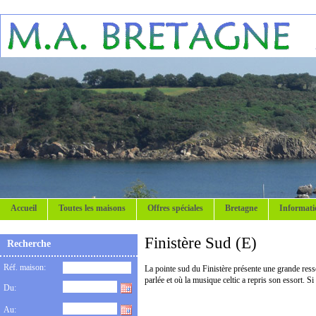
Accueil
Toutes les maisons
Offres spéciales
Bretagne
Informati
Finistère Sud (E)
Recherche
Réf. maison:
La pointe sud du Finistère présente une grande ress
parlée et où la musique celtic a repris son essort. S
Du:
Au: