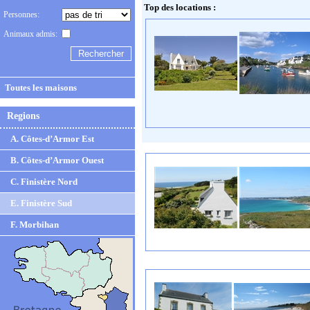
Top des locations :
Personnes:
Animaux admis:
Toutes les maisons
Regions
A. Côtes-d’Armor Est
B. Côtes-d’Armor Ouest
C. Finistère Nord
E. Finistère Sud
F. Morbihan