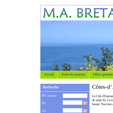
Accueil
Toutes les maisons
Offres spéciales
Côtes-d’
Recherche
Réf. maison:
La Côte d'Emeraud
de sable fin. La 
Du:
beauté. Non loin 
Au: