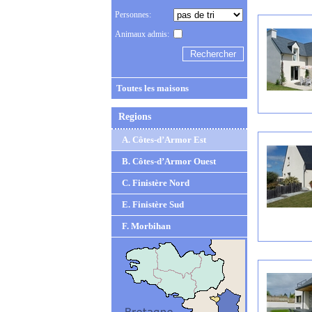
Personnes:
Animaux admis:
Toutes les maisons
Regions
A. Côtes-d’Armor Est
B. Côtes-d’Armor Ouest
C. Finistère Nord
E. Finistère Sud
F. Morbihan