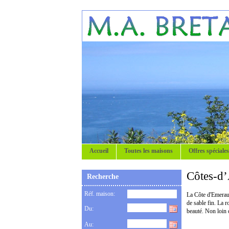
Accueil
Toutes les maisons
Offres spéciales
Côtes-d’
Recherche
Réf. maison:
La Côte d'Emeraud
de sable fin. La 
Du:
beauté. Non loin 
Au: