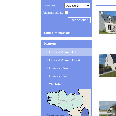
Personnes:
Animaux admis:
Toutes les maisons
Regions
A. Côtes-d’Armor Est
B. Côtes-d’Armor Ouest
C. Finistère Nord
E. Finistère Sud
F. Morbihan