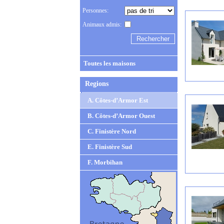
Personnes:
Animaux admis:
Toutes les maisons
Regions
A. Côtes-d’Armor Est
B. Côtes-d’Armor Ouest
C. Finistère Nord
E. Finistère Sud
F. Morbihan