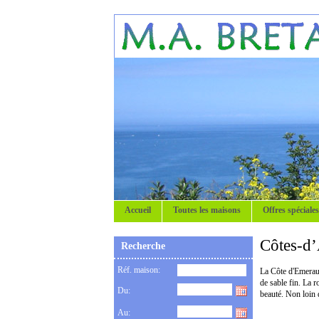
Accueil
Toutes les maisons
Offres spéciales
Côtes-d’
Recherche
Réf. maison:
La Côte d'Emeraud
de sable fin. La 
Du:
beauté. Non loin 
Au: