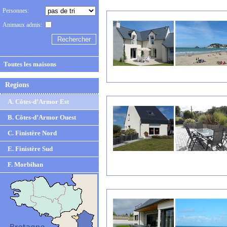
Personnes:
Animaux admis:
Toutes les maisons
Regions
A. Côtes-d’Armor Est
B. Côtes-d’Armor Ouest
C. Finistère Nord
E. Finistère Sud
F. Morbihan