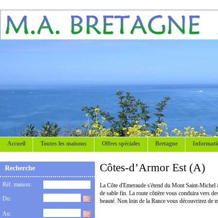
Accueil
Toutes les maisons
Offres spéciales
Bretagne
Informati
Côtes-d’Armor Est (A)
Recherche
Réf. maison:
La Côte d'Emeraude s'étend du Mont Saint-Michel à l
de sable fin. La route côtière vous conduira vers de
Du:
beauté. Non loin de la Rance vous découvrirez de m
Au: