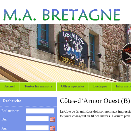
Accueil
Toutes les maisons
Offres spéciales
Bretagne
Informati
Côtes-d’Armor Ouest (B)
Recherche
Réf. maison:
La Côte de Granit Rose doit son nom aux impressionn
toujours changeant au fil des marées. L'arrière pays m
Du:
Au: