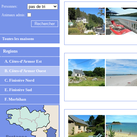
Personnes:
Animaux admis:
Toutes les maisons
Regions
A. Côtes-d’Armor Est
B. Côtes-d’Armor Ouest
C. Finistère Nord
E. Finistère Sud
F. Morbihan