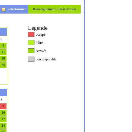
sélectionner
Renseignement / Réservation
Légende
occupé
d
llibre
4
Arrivée
11
18
non disponible
25
d
3
10
17
24