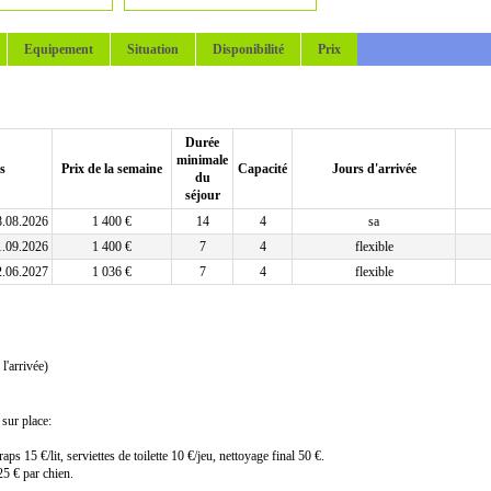
Equipement
Situation
Disponibilité
Prix
Durée
minimale
s
Prix de la semaine
Capacité
Jours d'arrivée
du
séjour
8.08.2026
1 400 €
14
4
sa
1.09.2026
1 400 €
7
4
flexible
2.06.2027
1 036 €
7
4
flexible
l'arrivée)
 sur place:
ps 15 €/lit, serviettes de toilette 10 €/jeu, nettoyage final 50 €.
25 € par chien.