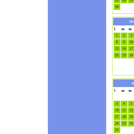
23
24
25
30
fév
l
m
m
1
2
3
8
9
10
15
16
17
22
23
24
m
l
m
m
3
4
5
10
11
12
17
18
19
24
25
26
31