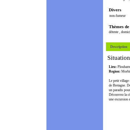
Divers
non-fumeur
Thèmes de
détente
,
domici
Description
Situation
Lieu:
Plouharn
Region:
Morbi
Le petit villag
de Bretagne. Do
un paradis pour
Découvrez la cô
une excursion e