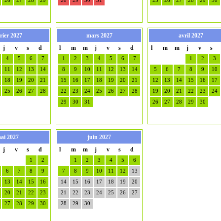
26
27
28
29
28
29
30
31
25
26
27
28
29
30
rier 2027
mars 2027
avril 2027
j
v
s
d
l
m
m
j
v
s
d
l
m
m
j
v
s
4
5
6
7
1
2
3
4
5
6
7
1
2
3
11
12
13
14
8
9
10
11
12
13
14
5
6
7
8
9
10
18
19
20
21
15
16
17
18
19
20
21
12
13
14
15
16
17
25
26
27
28
22
23
24
25
26
27
28
19
20
21
22
23
24
29
30
31
26
27
28
29
30
ai 2027
juin 2027
j
v
s
d
l
m
m
j
v
s
d
1
2
1
2
3
4
5
6
6
7
8
9
7
8
9
10
11
12
13
13
14
15
16
14
15
16
17
18
19
20
20
21
22
23
21
22
23
24
25
26
27
27
28
29
30
28
29
30