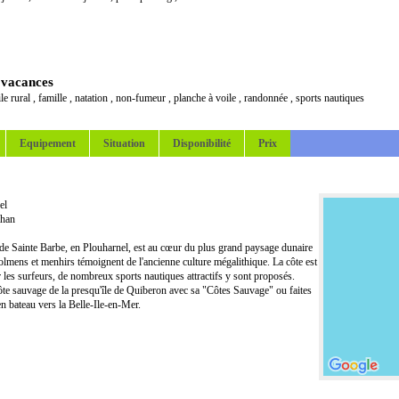
 vacances
le rural
,
famille
,
natation
,
non-fumeur
,
planche à voile
,
randonnée
,
sports nautiques
Equipement
Situation
Disponibilité
Prix
el
han
e de Sainte Barbe, en Plouharnel, est au cœur du plus grand paysage dunaire
lmens et menhirs témoignent de l'ancienne culture mégalithique. La côte est
 les surfeurs, de nombreux sports nautiques attractifs y sont proposés.
te sauvage de la presqu'île de Quiberon avec sa "Côtes Sauvage" ou faites
n bateau vers la Belle-Ile-en-Mer.