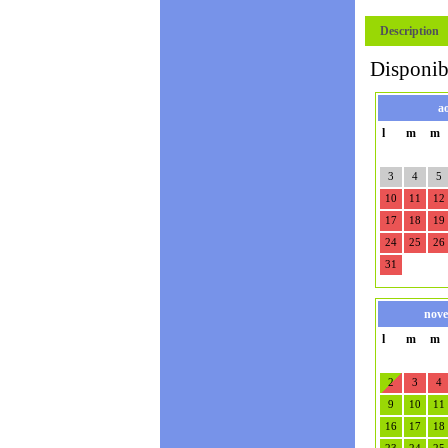
Description
Disponibi
a
l
m
m
3
4
5
10
11
12
17
18
19
24
25
26
31
nove
l
m
m
2
3
4
9
10
11
16
17
18