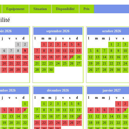
Equipement
Situation
Disponibilité
Prix
lité
oût 2026
septembre 2026
octobre 2026
j
v
s
d
l
m
m
j
v
s
d
l
m
m
j
v
s
1
2
1
2
3
4
5
6
1
2
3
6
7
8
9
7
8
9
10
11
12
13
5
6
7
8
9
10
13
14
15
16
14
15
16
17
18
19
20
12
13
14
15
16
17
20
21
22
23
21
22
23
24
25
26
27
19
20
21
22
23
24
27
28
29
30
28
29
30
26
27
28
29
30
31
mbre 2026
décembre 2026
janvier 2027
j
v
s
d
l
m
m
j
v
s
d
l
m
m
j
v
s
1
1
2
3
4
5
6
1
2
5
6
7
8
7
8
9
10
11
12
13
4
5
6
7
8
9
12
13
14
15
14
15
16
17
18
19
20
11
12
13
14
15
16
19
20
21
22
21
22
23
24
25
26
27
18
19
20
21
22
23