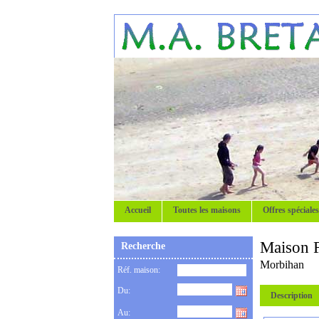
Accueil
Toutes les maisons
Offres spéciales
Maison F
Recherche
Morbihan
Réf. maison:
Du:
Description
Au: