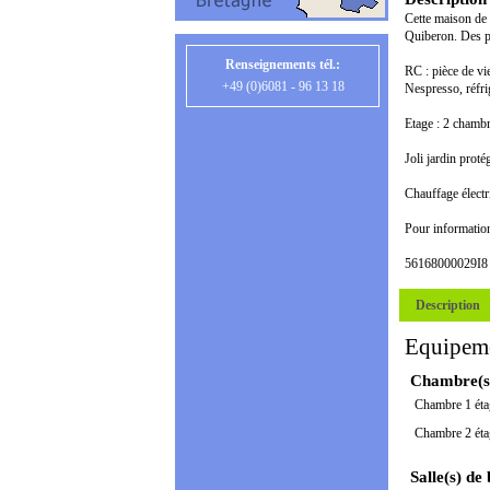
Cette maison de 
Quiberon. Des pe
Renseignements tél.:
RC : pièce de vi
+49 (0)6081 - 96 13 18
Nespresso, réfri
Etage : 2 chambre
Joli jardin prot
Chauffage électr
Pour information 
56168000029I8
Description
Equipem
Chambre(s
Chambre 1 éta
Chambre 2 éta
Salle(s) de