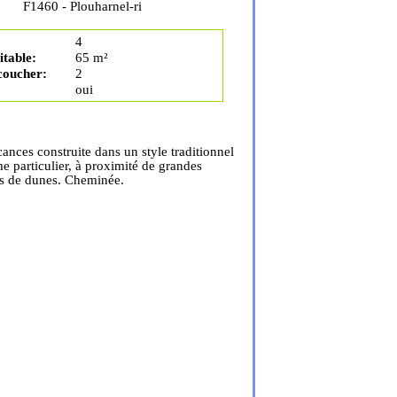
F1460 - Plouharnel-ri
4
table:
65 m²
coucher:
2
oui
nces construite dans un style traditionnel
e particulier, à proximité de grandes
s de dunes. Cheminée.