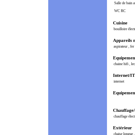
Salle de bain 
WC RC
Cuisine
bouilloire élec
Appareils 
aspirateur
,
fer
Equipement
chaine hifi
,
le
Internet/IT
internet
Equipement
Chauffage/
chauffage élec
Extérieur
chaise longue