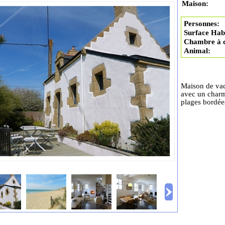
Maison:
Personnes:
Surface Habi
Chambre à 
Animal:
Maison de vaca
avec un charm
plages bordée