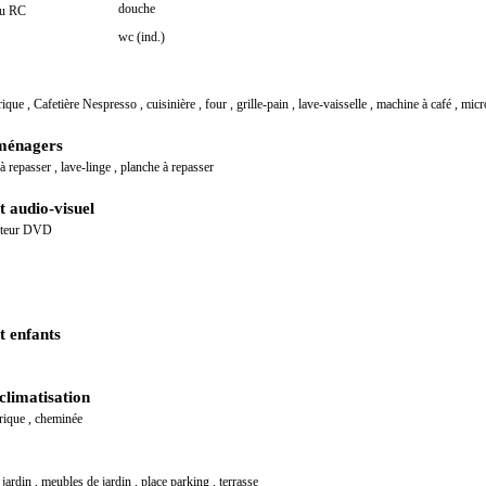
douche
au RC
wc (ind.)
trique
,
Cafetière Nespresso
,
cuisinière
,
four
,
grille-pain
,
lave-vaisselle
,
machine à café
,
micr
ménagers
 à repasser
,
lave-linge
,
planche à repasser
 audio-visuel
cteur DVD
 enfants
climatisation
trique
,
cheminée
,
jardin
,
meubles de jardin
,
place parking
,
terrasse