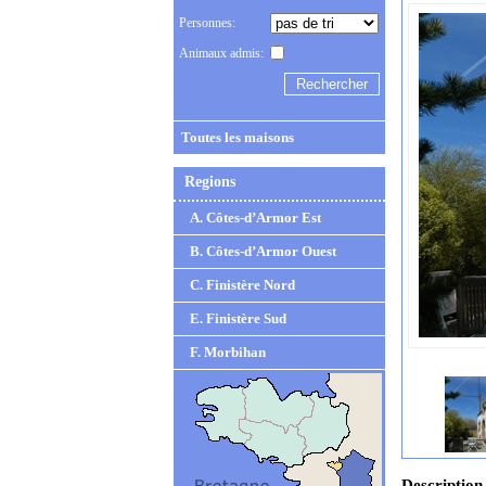
Personnes:
Animaux admis:
Toutes les maisons
Regions
A. Côtes-d’Armor Est
B. Côtes-d’Armor Ouest
C. Finistère Nord
E. Finistère Sud
F. Morbihan
Description