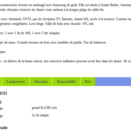
construction récente est aménagé avec beaucoup de goût. Elle est située à Sainte Barbe, charmant p
tits chemins à travers les dunes vous mènent à la longue plage de sable fin.
e avec cheminée, DVD, pas de réception TV, Internet, chaine hifi, accès à la terrasse. Cuisine ou
gérateur-congélateur. Lave-linge. Salle de bain avec douche. WC ind.
s: 1 avec 1 lit de 160, 1 avec 2 lits simples.
égés de murs. Grande terrasse en bois avec meubles de jardin. Pas de barbecue.
ique.
: en dehors de la haute saison, des exercices militaires peuvent avoir lieu dans les dunes. Ils s
Equipement
Situation
Disponibilité
Prix
ent
)
grand lit (160 cm)
ge
2x lit simple
ge
 bain