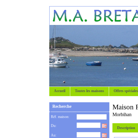
Accueil
Toutes les maisons
Offres spéciales
Maison 
Recherche
Morbihan
Réf. maison:
Du:
Description
Au: