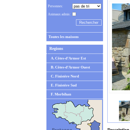
Personnes:
Animaux admis:
Toutes les maisons
Regions
A. Côtes-d’Armor Est
B. Côtes-d’Armor Ouest
C. Finistère Nord
E. Finistère Sud
F. Morbihan
Description