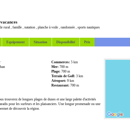
 vacances
le rural
,
famille
,
natation
,
planche à voile
,
randonnée
,
sports nautiques
Equipement
Situation
Disponibilité
Prix
r
Commerces:
5 km
han
Mer:
700 m
Plage:
700 m
Terrain de Golf:
3 km
Aéroport:
9 km
Restaurant:
700 m
s trouverez de longues plages de dunes et une large palette d'activités
aradis pour les surfeurs et les plaisanciers. Une longue promenade ou une
permet de découvrir la région.