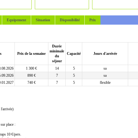
Equipement
Situation
Disponibilité
Prix
Durée
minimale
s
Prix de la semaine
Capacité
Jours d'arrivée
du
séjour
8.08.2026
1 300 €
14
5
sa
5.09.2026
890 €
7
5
sa
9.01.2027
740 €
7
5
flexible
l'arrivée)
sur place :
raps 10 €/pers.