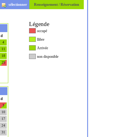
sélectionner
Renseignement / Réservation
Légende
occupé
d
llibre
4
Arrivée
11
18
non disponible
25
d
3
10
17
24
31