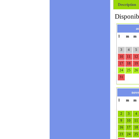
Description
Disponibi
a
l
m
m
3
4
5
10
11
12
17
18
19
24
25
26
31
nove
l
m
m
2
3
4
9
10
11
16
17
18
23
24
25