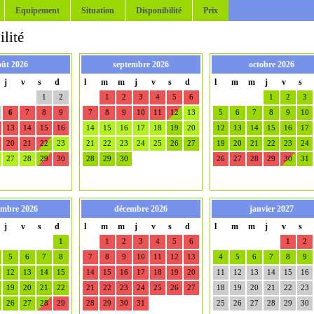
Equipement
Situation
Disponibilité
Prix
lité
oût 2026
septembre 2026
octobre 2026
j
v
s
d
l
m
m
j
v
s
d
l
m
m
j
v
s
1
2
1
2
3
4
5
6
1
2
3
6
7
8
9
7
8
9
10
11
12
13
5
6
7
8
9
10
13
14
15
16
14
15
16
17
18
19
20
12
13
14
15
16
17
20
21
22
23
21
22
23
24
25
26
27
19
20
21
22
23
24
27
28
29
30
28
29
30
26
27
28
29
30
31
mbre 2026
décembre 2026
janvier 2027
j
v
s
d
l
m
m
j
v
s
d
l
m
m
j
v
s
1
1
2
3
4
5
6
1
2
5
6
7
8
7
8
9
10
11
12
13
4
5
6
7
8
9
12
13
14
15
14
15
16
17
18
19
20
11
12
13
14
15
16
19
20
21
22
21
22
23
24
25
26
27
18
19
20
21
22
23
26
27
28
29
28
29
30
31
25
26
27
28
29
30