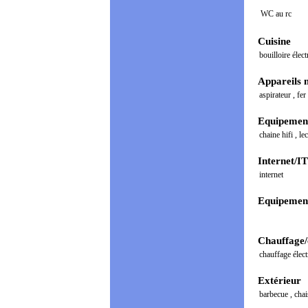
WC au rc
Cuisine
bouilloire élec
Appareils 
aspirateur
,
fer
Equipement
chaine hifi
,
le
Internet/IT
internet
Equipement
Chauffage/
chauffage élec
Extérieur
barbecue
,
cha