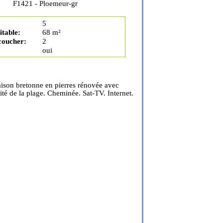
F1421 - Ploemeur-gr
5
table:
68 m²
coucher:
2
oui
ison bretonne en pierres rénovée avec
té de la plage. Cheminée. Sat-TV. Internet.