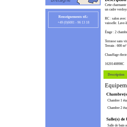
Cette charmante 
un cadre verdoya
Renseignements tél.:
RC : salon avec 
+49 (0)6081 - 96 13 18
vaisselle. Lave-
Étage : 2 chambr
Terrasse sans vi
Terrain : 600 m²
Chauffage électr
1620140898C
Description
Equipem
Chambre(s
Chambre 1 éta
Chambre 2 éta
Salle(s) de
Salle de bain a