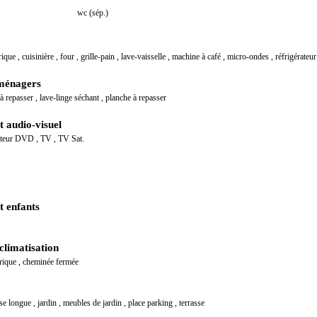
wc (sép.)
trique
,
cuisinière
,
four
,
grille-pain
,
lave-vaisselle
,
machine à café
,
micro-ondes
,
réfrigérateur
ménagers
 à repasser
,
lave-linge séchant
,
planche à repasser
 audio-visuel
cteur DVD
,
TV
,
TV Sat.
 enfants
climatisation
trique
,
cheminée fermée
ise longue
,
jardin
,
meubles de jardin
,
place parking
,
terrasse