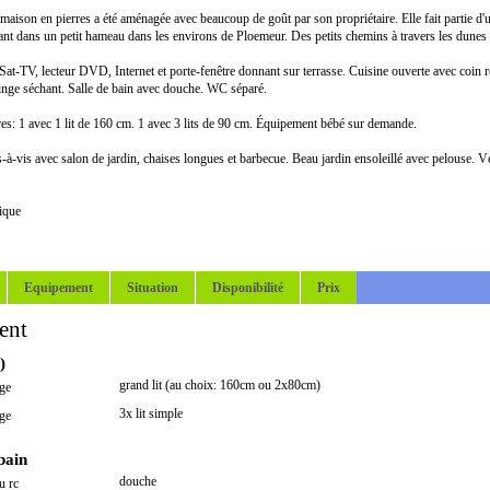
maison en pierres a été aménagée avec beaucoup de goût par son propriétaire. Elle fait partie d'
nt dans un petit hameau dans les environs de Ploemeur. Des petits chemins à travers les dunes 
Sat-TV, lecteur DVD, Internet et porte-fenêtre donnant sur terrasse. Cuisine ouverte avec coin 
linge séchant. Salle de bain avec douche. WC séparé.
es: 1 avec 1 lit de 160 cm. 1 avec 3 lits de 90 cm. Équipement bébé sur demande.
s-à-vis avec salon de jardin, chaises longues et barbecue. Beau jardin ensoleillé avec pelouse. Vé
ique
Equipement
Situation
Disponibilité
Prix
ent
)
grand lit (au choix: 160cm ou 2x80cm)
ge
3x lit simple
ge
 bain
douche
u rc