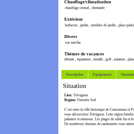
Chauffage/climatisation
chauffage central
,
cheminée
Extérieur
barbecue
,
jardin
,
meubles de jardin
,
place park
Divers
vue mer/lac
Thèmes de vacances
détente
,
équitation
,
famille
,
golf
,
natation
,
plan
Description
Equipement
Situatio
Situation
Lieu:
Trévignon
Region:
Finistère Sud
C´est entre la ville historique de Concarneau et 
vous découvrirez Trévignon. Cette région bénéfic
palmiers et mimosas. Les plages de sable fin et le
De nombreux chemins de randonnées vous attirer