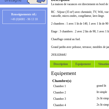
La maison de vacances est directement en bord de m
RC : Séjour (35 m²) avec cheminée, TV, Wifi, vue su
Renseignements tél.:
vaisselle, micro-ondes, congélateur, lave-linge.
+49 (0)6081 - 96 13 18
2 chambres : 1 avec 1 lit de 140, 1 avec 1 lit de 90
Etage : 3 chambres : 2 avec 2 lits de 90, 1 avec 1 l
Chauffage central au fuel.
Grand jardin avec pelouse, terrasse, meubles de jar
293L02844U
Description
Equipement
Situatio
Equipement
Chambre(s)
grand lit
Chambre 1
lit simple
Chambre 2
2x lit simp
Chambre 3
2x lit simp
Chambre 4