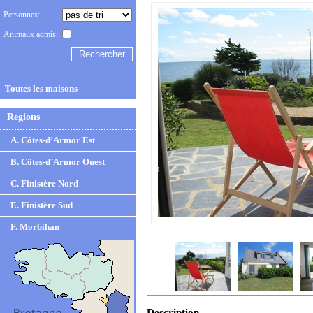
Personnes:
Animaux admis:
Toutes les maisons
Regions
A. Côtes-d’Armor Est
B. Côtes-d’Armor Ouest
C. Finistère Nord
E. Finistère Sud
F. Morbihan
Description