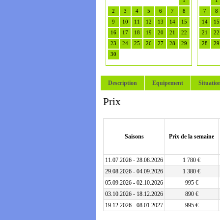
1
1
2
3
4
5
6
7
8
7
8
9
10
11
12
13
14
15
14
15
16
17
18
19
20
21
22
21
22
23
24
25
26
27
28
29
28
29
30
Description
Equipement
Situatio
Prix
Saisons
Prix de la semaine
11.07.2026 - 28.08.2026
1 780 €
29.08.2026 - 04.09.2026
1 380 €
05.09.2026 - 02.10.2026
995 €
03.10.2026 - 18.12.2026
890 €
19.12.2026 - 08.01.2027
995 €