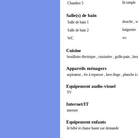
lit simple
Chambre 5
Salle(s) de bain
douche
,
w
Salle de bain 1
baignoire
Salle de bain 2
wc
WC
Cuisine
bouilloire électrique
,
cuisinière
,
grille-pain
,
lav
Appareils ménagers
aspirateur
,
fer à repasser
,
lave-linge
,
planche à 
Equipement audio-visuel
TV
Internet/IT
internet
Equipement enfants
lit bébé et chaise haute sur demande