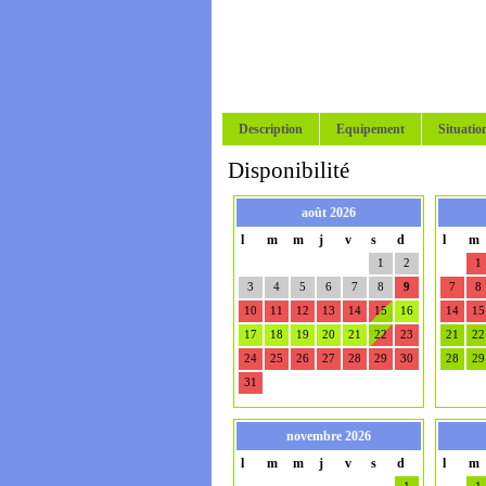
Description
Equipement
Situatio
Disponibilité
août 2026
l
m
m
j
v
s
d
l
m
1
2
1
3
4
5
6
7
8
9
7
8
10
11
12
13
14
15
16
14
15
17
18
19
20
21
22
23
21
22
24
25
26
27
28
29
30
28
29
31
novembre 2026
l
m
m
j
v
s
d
l
m