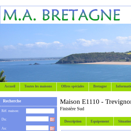
Accueil
Toutes les maisons
Offres spéciales
Bretagne
Informati
Maison E1110 - Trevigno
Recherche
Finistère Sud
Réf. maison:
Du:
Description
Equipement
Situatio
Au: