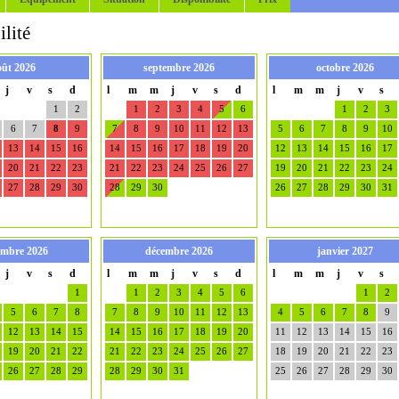
lité
oût 2026
septembre 2026
octobre 2026
j
v
s
d
l
m
m
j
v
s
d
l
m
m
j
v
s
1
2
1
2
3
4
5
6
1
2
3
6
7
8
9
7
8
9
10
11
12
13
5
6
7
8
9
10
13
14
15
16
14
15
16
17
18
19
20
12
13
14
15
16
17
20
21
22
23
21
22
23
24
25
26
27
19
20
21
22
23
24
27
28
29
30
28
29
30
26
27
28
29
30
31
mbre 2026
décembre 2026
janvier 2027
j
v
s
d
l
m
m
j
v
s
d
l
m
m
j
v
s
1
1
2
3
4
5
6
1
2
5
6
7
8
7
8
9
10
11
12
13
4
5
6
7
8
9
12
13
14
15
14
15
16
17
18
19
20
11
12
13
14
15
16
19
20
21
22
21
22
23
24
25
26
27
18
19
20
21
22
23
26
27
28
29
28
29
30
31
25
26
27
28
29
30