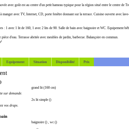
ovée avec goût est au centre d'un petit hameau typique pour la région situé entre le centre de Tr
 à manger avec TV, Internet, CD, porte fenêtre donnant sur la terrace. Cuisine ouverte avec lave-
es : 1 avec 1 lit de 160, 1 avec 2 lits de 90. Salle de bain avec baignoire et WC. Equipement b
te pièce d'eau. Terrasse abritée avec meubles de jardin, barbecue. Balançoire en commun.
m²
Equipement
Situation
Disponibilité
Prix
ent
)
grand lit (160 cm)
tte sur demande.
2x lit simple ()
tez vos draps.
 bain
baignoire ()
,
wc ()