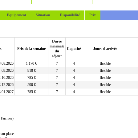
Equipement
Situation
Disponibilité
Prix
Durée
minimale
s
Prix de la semaine
Capacité
Jours d'arrivée
du
séjour
8.08.2026
1 170 €
7
4
flexible
4.09.2026
918 €
7
4
flexible
2.10.2026
785 €
7
4
flexible
8.12.2026
590 €
7
4
flexible
8.01.2027
785 €
7
4
flexible
l'arrivée)
 sur place: