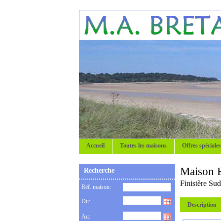
Accueil
Toutes les maisons
Offres spéciales
Maison 
Recherche
Finistère Sud
Réf. maison:
Du:
Description
Au: