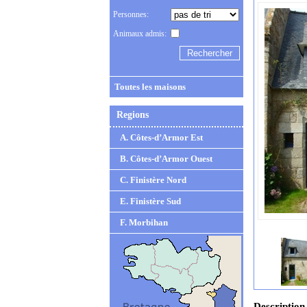
Personnes:
Animaux admis:
Toutes les maisons
Regions
A. Côtes-d’Armor Est
B. Côtes-d’Armor Ouest
C. Finistère Nord
E. Finistère Sud
F. Morbihan
Description