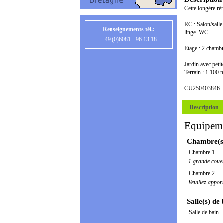
Cette longère rén
RC : Salon/salle
Renseignements tél.:
linge. WC.
+49 (0)6081 - 96 13 18
Etage : 2 chambr
Jardin avec peti
Terrain : 1.100 
CU250403846
Description
Equipem
Chambre(s
Chambre 1
1 grande coue
Chambre 2
Veuillez appor
Salle(s) de
Salle de bain