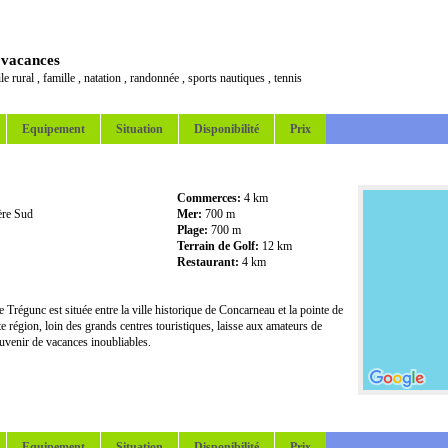
 vacances
le rural
,
famille
,
natation
,
randonnée
,
sports nautiques
,
tennis
Equipement
Situation
Disponibilité
Prix
Commerces:
4 km
ère Sud
Mer:
700 m
Plage:
700 m
Terrain de Golf:
12 km
Restaurant:
4 km
de Trégunc est située entre la ville historique de Concarneau et la pointe de
e région, loin des grands centres touristiques, laisse aux amateurs de
souvenir de vacances inoubliables.
Equipement
Situation
Disponibilité
Prix