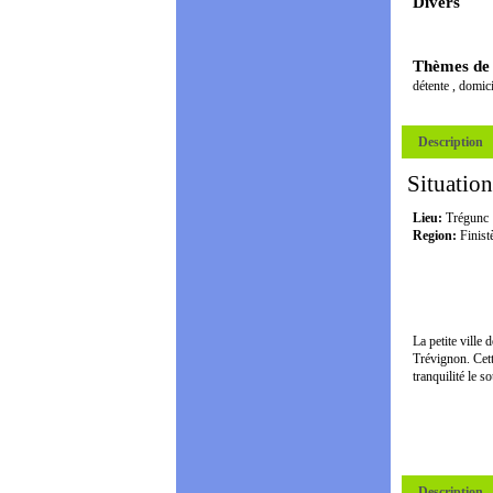
Divers
Thèmes de
détente
,
domici
Description
Situation
Lieu:
Trégunc
Region:
Finist
La petite ville 
Trévignon. Cett
tranquilité le 
Description