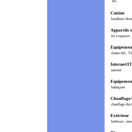
WC
Cuisine
bouilloire élec
Appareils 
fer à repasser
Equipement
chaine hifi
,
T
Internet/IT
internet
Equipement
balançoire
Chauffage/
chauffage élect
Extérieur
barbecue
,
meu