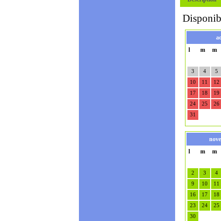
Disponibi
a
l
m
m
3
4
5
10
11
12
17
18
19
24
25
26
31
nove
l
m
m
2
3
4
9
10
11
16
17
18
23
24
25
30