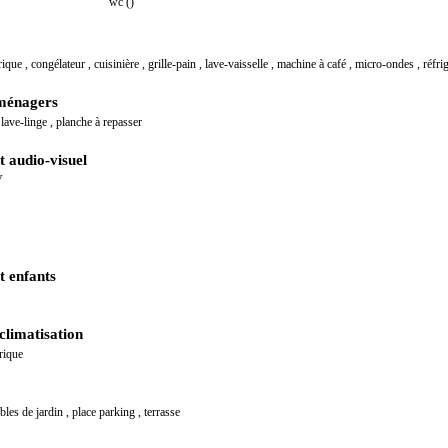
wc ()
trique
,
congélateur
,
cuisinière
,
grille-pain
,
lave-vaisselle
,
machine à café
,
micro-ondes
,
réfri
ménagers
,
lave-linge
,
planche à repasser
 audio-visuel
V
 enfants
climatisation
rique
bles de jardin
,
place parking
,
terrasse