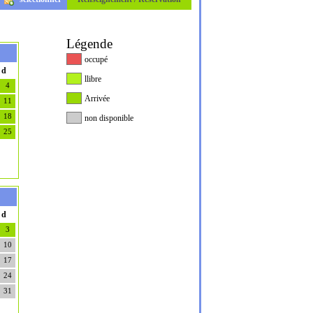
Légende
occupé
d
llibre
4
Arrivée
11
18
non disponible
25
d
3
10
17
24
31