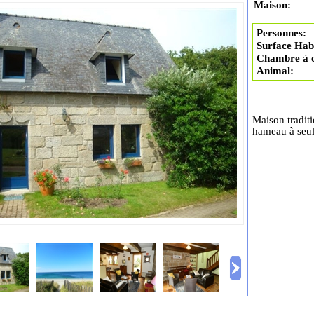
Maison:
Personnes:
Surface Habi
Chambre à 
Animal:
Maison traditi
hameau à seul