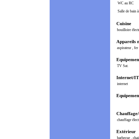
WC au RC
Salle de bain à
Cuisine
bouilloire élec
Appareils 
aspirateur
,
fer
Equipement
TV Sat.
Internet/IT
internet
Equipement
Chauffage/
chauffage élec
Extérieur
barbecue
,
cha