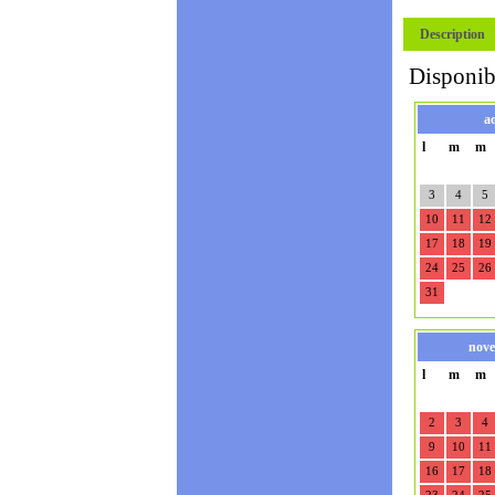
Description
Disponibi
a
l
m
m
3
4
5
10
11
12
17
18
19
24
25
26
31
nove
l
m
m
2
3
4
9
10
11
16
17
18