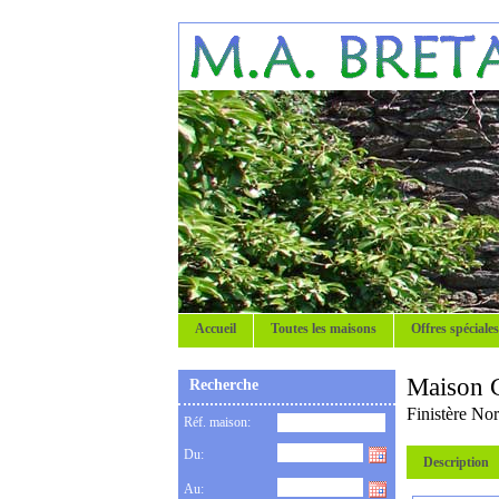
Accueil
Toutes les maisons
Offres spéciales
Maison C
Recherche
Finistère No
Réf. maison:
Du:
Description
Au: