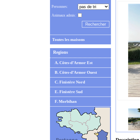
Personnes:
Animaux admis:
Toutes les maisons
Regions
A. Côtes-d’Armor Est
B. Côtes-d’Armor Ouest
C. Finistère Nord
E. Finistère Sud
F. Morbihan
Description