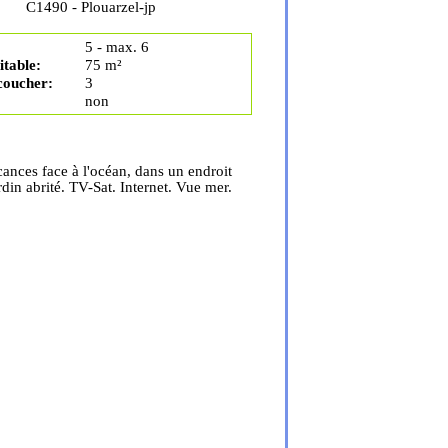
C1490 - Plouarzel-jp
5 - max. 6
table:
75 m²
coucher:
3
non
ances face à l'océan, dans un endroit
din abrité. TV-Sat. Internet. Vue mer.