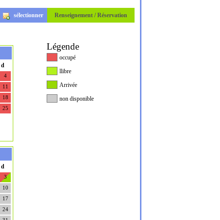
sélectionner
Renseignement / Réservation
Légende
occupé
d
llibre
4
Arrivée
11
18
non disponible
25
d
3
10
17
24