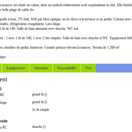
vacances est située au calme, dans un endroit relativement isolé surplombant la côte. Elle bénéfi
 belle plage de sable fin.
oêle à bois, TV-Satl, Wifi par fibre optique, accès direct à la terrasse et au jardin. Cuisine avec 
-ondes, réfrigérateur-congélateur. Lave-linge.
 lit de 140. Salle de bain attenante avec douche. WC ind.
es : 1 avec 1 lit de 140, 1 avec 2 lits simples. Salle de bain avec douche et WC. Equipement b
ec meubles de jardin, barbecue. Grande pelouse devant la maison. Terrain de 1.200 m²
ique.
Equipement
Situation
Disponibilité
Prix
ent
)
grand lit ()
 RC
grand lit ()
étage
2x lit simple
 bain
douche ()
au RC