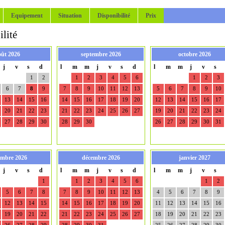
Equipement
Situation
Disponibilité
Prix
lité
oût 2026
septembre 2026
octobre 2026
j
v
s
d
l
m
m
j
v
s
d
l
m
m
j
v
s
1
2
1
2
3
4
5
6
1
2
3
6
7
8
9
7
8
9
10
11
12
13
5
6
7
8
9
10
13
14
15
16
14
15
16
17
18
19
20
12
13
14
15
16
17
20
21
22
23
21
22
23
24
25
26
27
19
20
21
22
23
24
27
28
29
30
28
29
30
26
27
28
29
30
31
mbre 2026
décembre 2026
janvier 2027
j
v
s
d
l
m
m
j
v
s
d
l
m
m
j
v
s
1
1
2
3
4
5
6
1
2
5
6
7
8
7
8
9
10
11
12
13
4
5
6
7
8
9
12
13
14
15
14
15
16
17
18
19
20
11
12
13
14
15
16
19
20
21
22
21
22
23
24
25
26
27
18
19
20
21
22
23