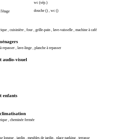
wc (sép.)
douche ()
,
wc ()
 l'étage
trique
,
cuisinière
,
four
,
grille-pain
,
lave-vaisselle
,
machine à café
ménagers
 à repasser
,
lave-linge
,
planche à repasser
 audio-visuel
 enfants
climatisation
trique
,
cheminée fermée
ise longue
,
jardin
,
meubles de jardin
,
place parking
,
terrasse