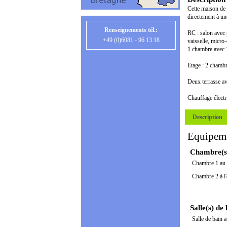
Cette maison de 
directement à une
Renseignements tél.:
RC : salon avec p
+49 (0)6081 - 96 13 18
vaisselle, micro
1 chambre avec 1
Etage : 2 chambr
Deux terrasse av
Chauffage électr
Description
Equipem
Chambre(s
Chambre 1 au
Chambre 2 à l'
Salle(s) de
Salle de bain 