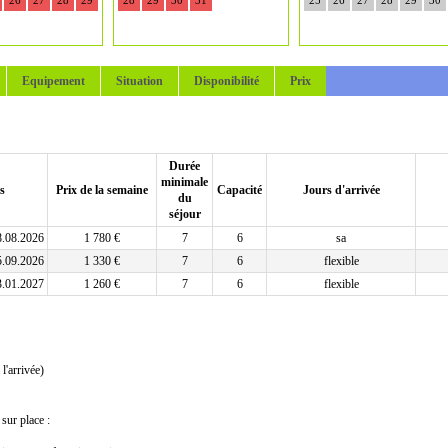
26
27
28
29
28
29
30
31
25
26
27
28
29
30
Equipement
Situation
Disponibilité
Prix
Durée
minimale
s
Prix de la semaine
Capacité
Jours d'arrivée
du
séjour
8.08.2026
1 780 €
7
6
sa
5.09.2026
1 330 €
7
6
flexible
3.01.2027
1 260 €
7
6
flexible
l'arrivée)
sur place :