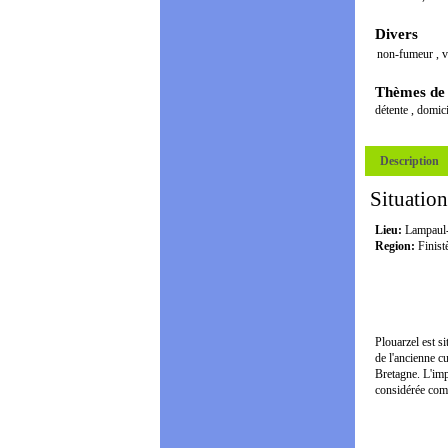
Divers
non-fumeur
,
v
Thèmes de
détente
,
domici
Description
Situation
Lieu:
Lampaul-
Region:
Finist
Plouarzel est s
de l'ancienne c
Bretagne. L'imp
considérée comm