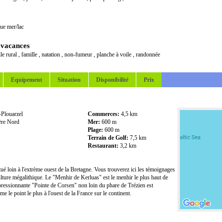
ue mer/lac
 vacances
le rural
,
famille
,
natation
,
non-fumeur
,
planche à voile
,
randonnée
Equipement
Situation
Disponibilité
Prix
Plouarzel
Commerces:
4,5 km
ère Nord
Mer:
600 m
Plage:
600 m
Terrain de Golf:
7,5 km
Restaurant:
3,2 km
itué loin à l'extrème ouest de la Bretagne. Vous trouverez ici les témoignages
ulture mégalithique. Le "Menhir de Kerluas" est le menhir le plus haut de
ressionnante "Pointe de Corsen" non loin du phare de Trézien est
e le point le plus à l'ouest de la France sur le continent.