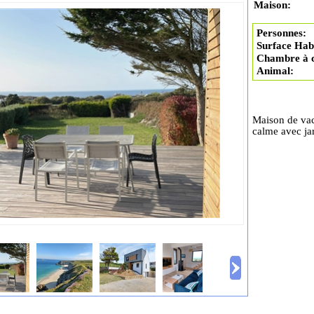
Maison:
Personnes:
Surface Habi
Chambre à 
Animal:
Maison de vac
calme avec jar