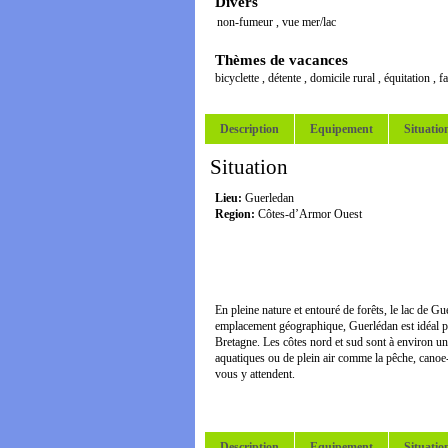
Divers
non-fumeur
,
vue mer/lac
Thèmes de vacances
bicyclette
,
détente
,
domicile rural
,
équitation
,
f
Description
Equipement
Situatio
Situation
Lieu:
Guerledan
Region:
Côtes-d’Armor Ouest
En pleine nature et entouré de forêts, le lac de 
emplacement géographique, Guerlédan est idéal pou
Bretagne. Les côtes nord et sud sont à environ une
aquatiques ou de plein air comme la pêche, cano
vous y attendent.
Description
Equipement
Situatio