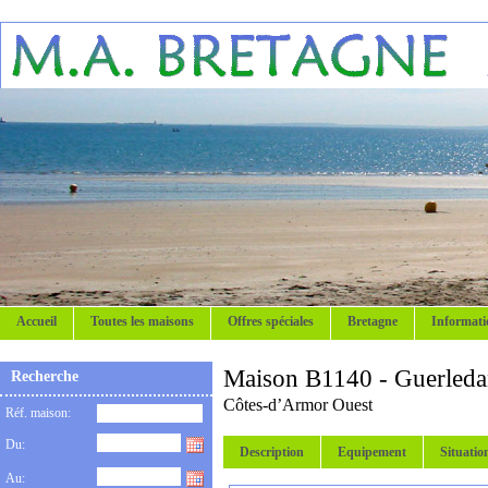
Accueil
Toutes les maisons
Offres spéciales
Bretagne
Informati
Maison B1140 - Guerleda
Recherche
Côtes-d’Armor Ouest
Réf. maison:
Du:
Description
Equipement
Situatio
Au: