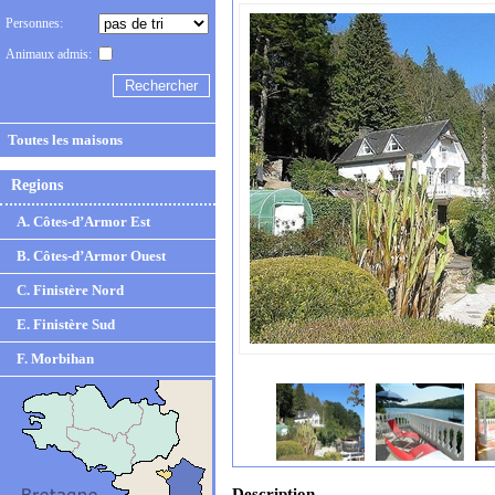
Personnes:
Animaux admis:
Toutes les maisons
Regions
A. Côtes-d’Armor Est
B. Côtes-d’Armor Ouest
C. Finistère Nord
E. Finistère Sud
F. Morbihan
Description