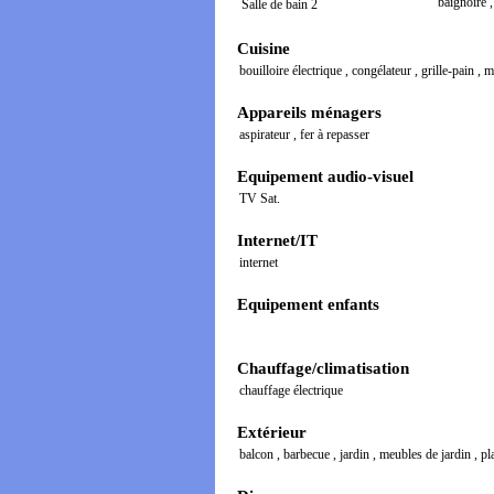
baignoire
Salle de bain 2
Cuisine
bouilloire électrique
,
congélateur
,
grille-pain
,
m
Appareils ménagers
aspirateur
,
fer à repasser
Equipement audio-visuel
TV Sat.
Internet/IT
internet
Equipement enfants
Chauffage/climatisation
chauffage électrique
Extérieur
balcon
,
barbecue
,
jardin
,
meubles de jardin
,
pl