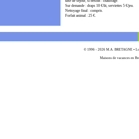
taxe de séjour, si besoin : chauffage.
Sur demande : draps 10 €/lit, serviettes 5 €/jeu.
Nettoyage final : compris.
Forfait animal : 25 €.
© 1996 - 2026 M.A. BRETAGNE • Locat
Maisons de vacances en Bre