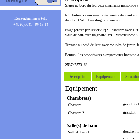
Située au bord du lac, cette charmante maison de v
RC: Entrée, séjour avec porte-fenêtre donnant sur la
Renseignements tél.:
douche et WC. Lave-linge en commun.
+49 (0)6081 - 96 13 18
Etage (entrée par l'extérieur) : 1 chambre avec 1 l
Salle de bain avec baignoire. WC. Matériel bébé 
Terrasse au bord de l'eau avec meubles de jardin, b
Ponton. Les propriétaires sympathiques habitent l
258747573168
Description
Equipement
Situatio
Equipement
Chambre(s)
grand lit 
Chambre 1
grand lit
Chambre 2
Salle(s) de bain
douche
,
w
Salle de bain 1