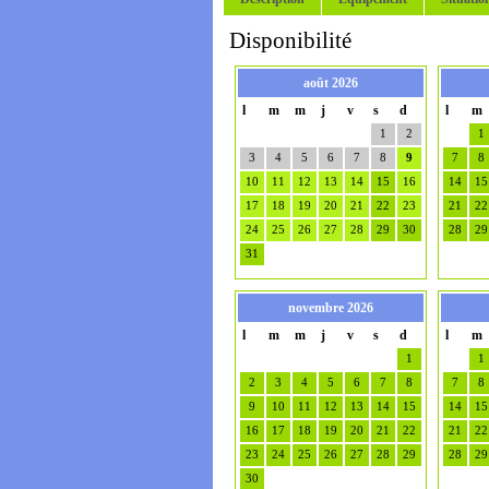
Disponibilité
août 2026
l
m
m
j
v
s
d
l
m
1
2
1
3
4
5
6
7
8
9
7
8
10
11
12
13
14
15
16
14
15
17
18
19
20
21
22
23
21
22
24
25
26
27
28
29
30
28
29
31
novembre 2026
l
m
m
j
v
s
d
l
m
1
1
2
3
4
5
6
7
8
7
8
9
10
11
12
13
14
15
14
15
16
17
18
19
20
21
22
21
22
23
24
25
26
27
28
29
28
29
30