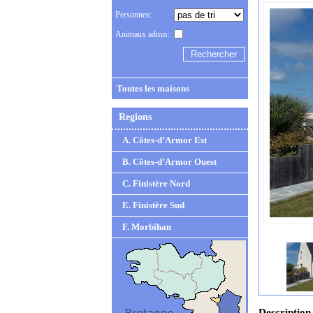
Personnes:
Animaux admis:
Toutes les maisons
Regions
A. Côtes-d’Armor Est
B. Côtes-d’Armor Ouest
C. Finistère Nord
E. Finistère Sud
F. Morbihan
Description