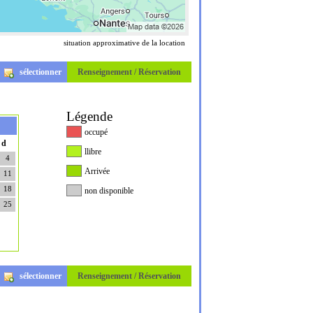
situation approximative de la location
sélectionner
Renseignement / Réservation
Légende
occupé
d
llibre
4
Arrivée
11
18
non disponible
25
sélectionner
Renseignement / Réservation