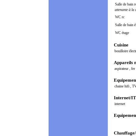
Salle de bain r
attenante à la
WC rc
Salle de bain é
WC étage
Cuisine
bouilloire élec
Appareils 
aspirateur
,
fer
Equipement
chaine hifi
,
T
Internet/IT
internet
Equipement
Chauffage/