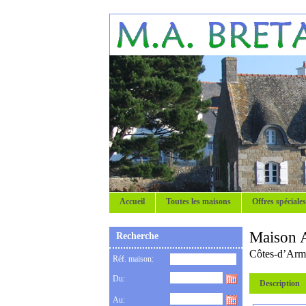
Accueil
Toutes les maisons
Offres spéciales
Maison 
Recherche
Côtes-d’Arm
Réf. maison:
Du:
Description
Au: