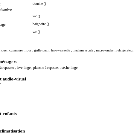
douche ()
c
 chambre
wc ()
baignoire ()
tage
wc ()
trique
,
cuisinière
,
four
,
grille-pain
,
lave-vaisselle
,
machine à café
,
micro-ondes
,
réfrigérateur
ménagers
 à repasser
,
lave-linge
,
planche à repasser
,
sèche-linge
 audio-visuel
V
 enfants
climatisation