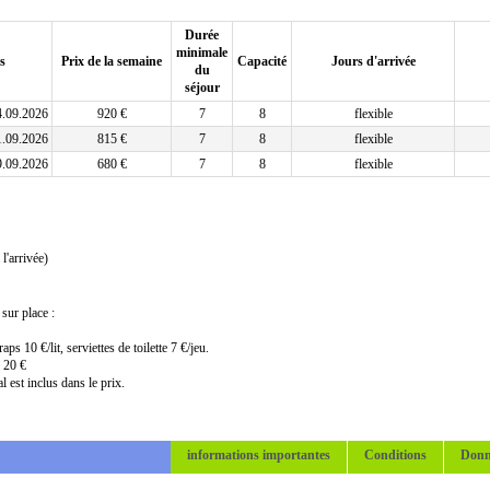
Durée
minimale
s
Prix de la semaine
Capacité
Jours d'arrivée
du
séjour
4.09.2026
920 €
7
8
flexible
1.09.2026
815 €
7
8
flexible
9.09.2026
680 €
7
8
flexible
l'arrivée)
sur place :
ps 10 €/lit, serviettes de toilette 7 €/jeu.
 20 €
l est inclus dans le prix.
informations importantes
Conditions
Donn