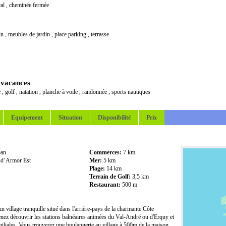
ral
,
cheminée fermée
in
,
meubles de jardin
,
place parking
,
terrasse
 vacances
e
,
golf
,
natation
,
planche à voile
,
randonnée
,
sports nautiques
Equipement
Situation
Disponibilité
Prix
ban
Commerces:
7 km
-d’Armor Est
Mer:
5 km
Plage:
14 km
Terrain de Golf:
3,5 km
Restaurant:
500 m
n village tranquille situé dans l'arrière-pays de la charmante Côte
ez découvrir les stations balnéaires animées du Val-André ou d'Erquy et
miliales. Vous trouverez une boulangerie au village à 500m de la maison.