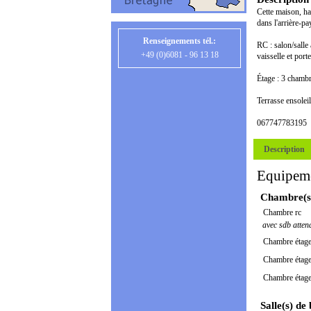
Cette maison, hab
dans l'arrière-p
Renseignements tél.:
RC : salon/salle
+49 (0)6081 - 96 13 18
vaisselle et por
Étage : 3 chambr
Terrasse ensoleil
067747783195
Description
Equipem
Chambre(s
Chambre rc
avec sdb atten
Chambre étag
Chambre étag
Chambre étag
Salle(s) de