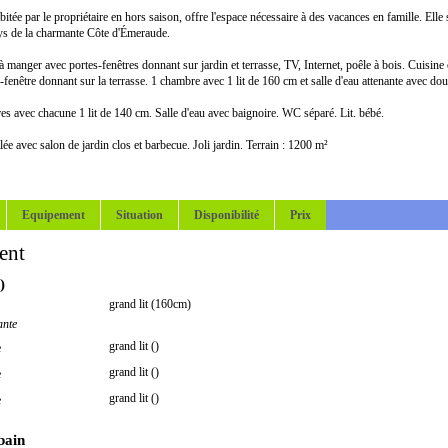
itée par le propriétaire en hors saison, offre l'espace nécessaire à des vacances en famille. Elle 
ays de la charmante Côte d'Émeraude.
 à manger avec portes-fenêtres donnant sur jardin et terrasse, TV, Internet, poêle à bois. Cuisin
te-fenêtre donnant sur la terrasse. 1 chambre avec 1 lit de 160 cm et salle d'eau attenante avec d
es avec chacune 1 lit de 140 cm. Salle d'eau avec baignoire. WC séparé. Lit. bébé.
lée avec salon de jardin clos et barbecue. Joli jardin. Terrain : 1200 m²
Equipement
Situation
Disponibilité
Prix
ent
)
grand lit (160cm)
ante
grand lit ()
e
grand lit ()
e
grand lit ()
e
 bain