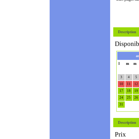
Description
Disponibi
a
l
m
m
3
4
5
10
11
12
17
18
19
24
25
26
31
Description
Prix