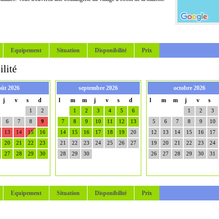
Equipement
Situation
Disponibilité
Prix
lité
oût 2026
septembre 2026
octobre 2026
j
v
s
d
l
m
m
j
v
s
d
l
m
m
j
v
s
1
2
1
2
3
4
5
6
1
2
3
6
7
8
9
7
8
9
10
11
12
13
5
6
7
8
9
10
13
14
15
16
14
15
16
17
18
19
20
12
13
14
15
16
17
20
21
22
23
21
22
23
24
25
26
27
19
20
21
22
23
24
27
28
29
30
28
29
30
26
27
28
29
30
31
Equipement
Situation
Disponibilité
Prix