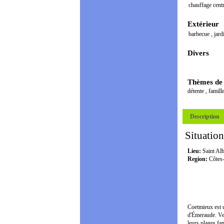
chauffage cent
Extérieur
barbecue
,
jard
Divers
Thèmes de
détente
,
famill
Description
Situation
Lieu:
Saint Al
Region:
Côtes
Coetmieux est u
d'Émeraude. Ven
leurs plages fa