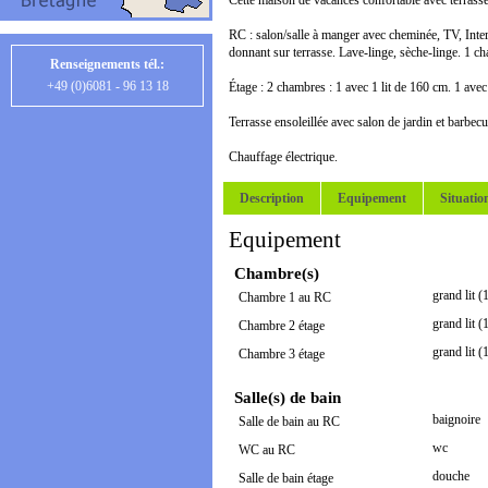
Cette maison de vacances confortable avec terrasse e
RC : salon/salle à manger avec cheminée, TV, Intern
donnant sur terrasse. Lave-linge, sèche-linge. 1 c
Renseignements tél.:
+49 (0)6081 - 96 13 18
Étage : 2 chambres : 1 avec 1 lit de 160 cm. 1 av
Terrasse ensoleillée avec salon de jardin et barbecu
Chauffage électrique.
Description
Equipement
Situatio
Equipement
Chambre(s)
grand lit 
Chambre 1 au RC
grand lit 
Chambre 2 étage
grand lit 
Chambre 3 étage
Salle(s) de bain
baignoire
Salle de bain au RC
wc
WC au RC
douche
Salle de bain étage