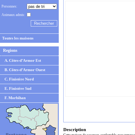
Personnes:
Animaux admis:
Toutes les maisons
Regions
A. Côtes-d’Armor Est
B. Côtes-d’Armor Ouest
C. Finistère Nord
E. Finistère Sud
F. Morbihan
Description