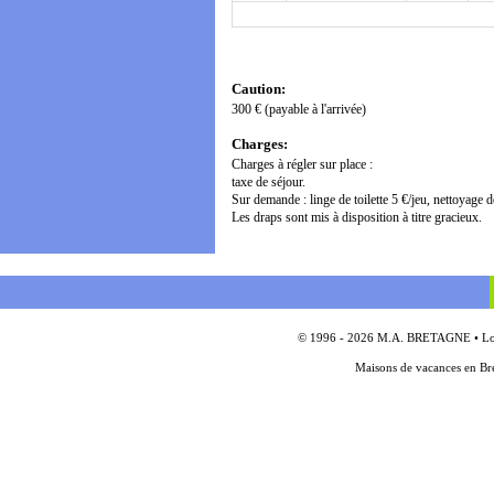
Caution:
300 € (payable à l'arrivée)
Charges:
Charges à régler sur place :
taxe de séjour.
Sur demande : linge de toilette 5 €/jeu, nettoyage d
Les draps sont mis à disposition à titre gracieux.
© 1996 - 2026 M.A. BRETAGNE • Locat
Maisons de vacances en Bre