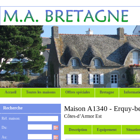
Accueil
Toutes les maisons
Offres spéciales
Bretagne
Informati
Maison A1340 - Erquy-b
Recherche
Côtes-d’Armor Est
Réf. maison:
Du:
Description
Equipement
Situatio
Au: