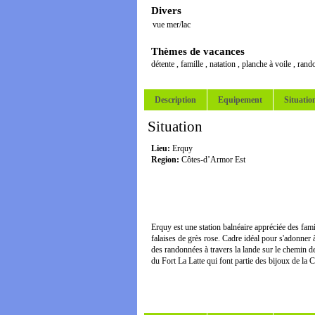
Divers
vue mer/lac
Thèmes de vacances
détente
,
famille
,
natation
,
planche à voile
,
rand
Description
Equipement
Situatio
Situation
Lieu:
Erquy
Region:
Côtes-d’Armor Est
Erquy est une station balnéaire appréciée des famil
falaises de grès rose. Cadre idéal pour s'adonner
des randonnées à travers la lande sur le chemin d
du Fort La Latte qui font partie des bijoux de la