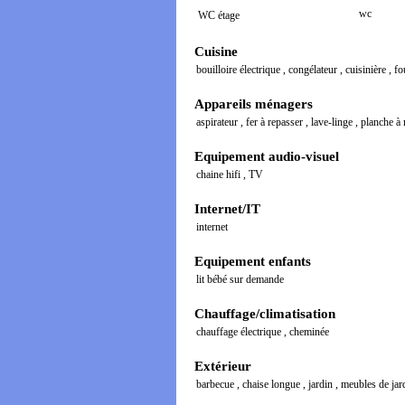
wc
WC étage
Cuisine
bouilloire électrique
,
congélateur
,
cuisinière
,
fo
Appareils ménagers
aspirateur
,
fer à repasser
,
lave-linge
,
planche à
Equipement audio-visuel
chaine hifi
,
TV
Internet/IT
internet
Equipement enfants
lit bébé sur demande
Chauffage/climatisation
chauffage électrique
,
cheminée
Extérieur
barbecue
,
chaise longue
,
jardin
,
meubles de jar