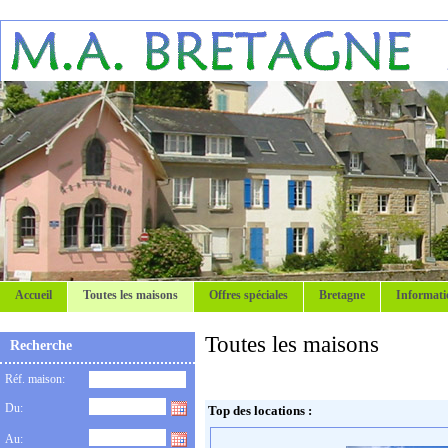
Accueil
Toutes les maisons
Offres spéciales
Bretagne
Informati
Toutes les maisons
Recherche
Réf. maison:
Du:
Top des locations :
Au: