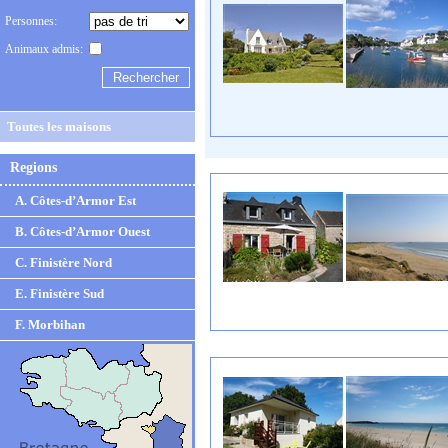
Personnes:
Animaux admis:
Toutes les maisons
Regions
A. Côtes-d’Armor Est
B. Côtes-d’Armor Ouest
C. Finistère Nord
E. Finistère Sud
F. Morbihan