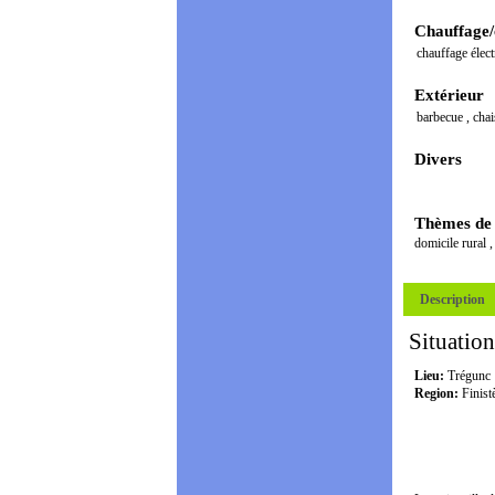
Chauffage/
chauffage élec
Extérieur
barbecue
,
cha
Divers
Thèmes de
domicile rural
Description
Situation
Lieu:
Trégunc
Region:
Finist