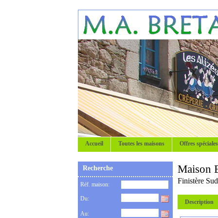
Accueil
Toutes les maisons
Offres spéciales
Maison 
Recherche
Finistère Sud
Réf. maison:
Du:
Description
Au: