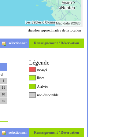
situation approximative de la location
sélectionner
Renseignement / Réservation
Légende
occupé
d
llibre
4
Arrivée
11
18
non disponible
25
sélectionner
Renseignement / Réservation