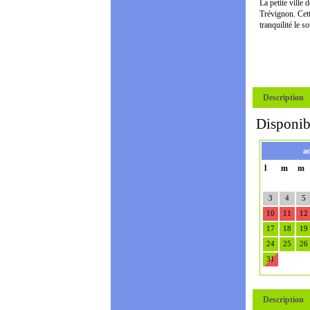
La petite ville 
Trévignon. Cett
tranquilité le 
Description
Disponibi
a
l
m
m
3
4
5
10
11
12
17
18
19
24
25
26
31
Description