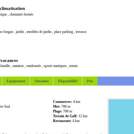
climatisation
trique
,
cheminée fermée
ise longue
,
jardin
,
meubles de jardin
,
place parking
,
terrasse
 vacances
,
famille
,
natation
,
randonnée
,
sports nautiques
,
tennis
Equipement
Situation
Disponibilité
Prix
Commerces:
4 km
ère Sud
Mer:
700 m
Plage:
700 m
Terrain de Golf:
12 km
Restaurant:
4 km