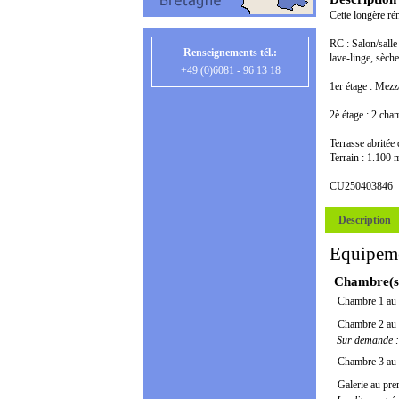
Cette longère rén
RC : Salon/salle
Renseignements tél.:
lave-linge, sèche
+49 (0)6081 - 96 13 18
1er étage : Mezz
2è étage : 2 cha
Terrasse abritée
Terrain : 1.100 
CU250403846
Description
Equipem
Chambre(s
Chambre 1 au 
Chambre 2 au 
Sur demande : 
Chambre 3 au 
Galerie au pre