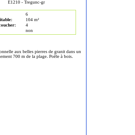
E1210 - Tregunc-gr
6
table:
104 m²
coucher:
4
non
onnelle aux belles pierres de granit dans un
ement 700 m de la plage. Poêle à bois.