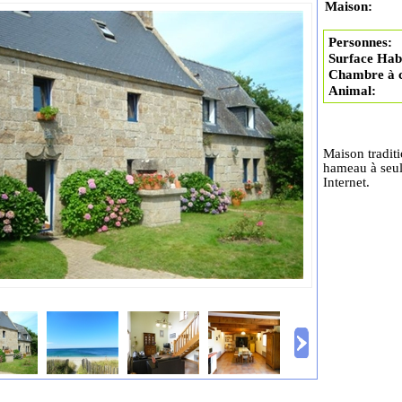
Maison:
Personnes:
Surface Habi
Chambre à 
Animal:
Maison traditi
hameau à seul
Internet.