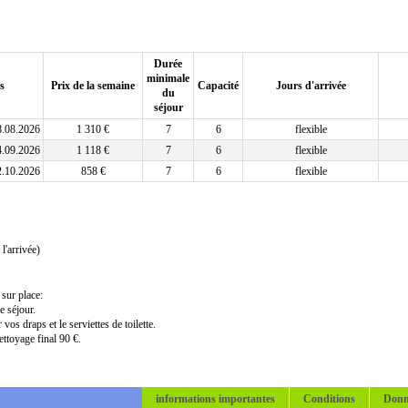
Durée
minimale
s
Prix de la semaine
Capacité
Jours d'arrivée
du
séjour
8.08.2026
1 310 €
7
6
flexible
4.09.2026
1 118 €
7
6
flexible
2.10.2026
858 €
7
6
flexible
l'arrivée)
 sur place:
de séjour.
 vos draps et le serviettes de toilette.
ttoyage final 90 €.
informations importantes
Conditions
Donn