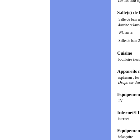
Les lits sont 
Salle(s) de
Salle de bain a
douche et lava
WC au rc
Salle de bain 
Cuisine
bouilloire élec
Appareils 
aspirateur
,
fer
Draps sur dema
Equipement
TV
Internet/IT
internet
Equipement
balançoire