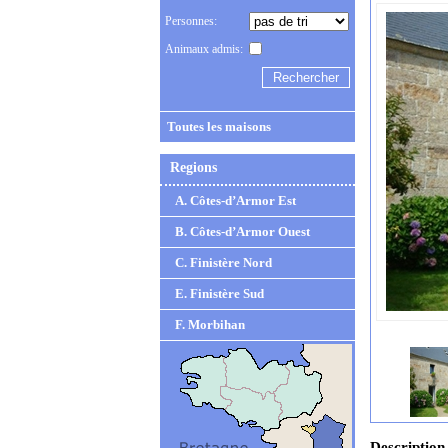
Personnes:
Animaux admis:
Toutes les maisons
Regions
A. Côtes-d’Armor Est
B. Côtes-d’Armor Ouest
C. Finistère Nord
E. Finistère Sud
F. Morbihan
Description