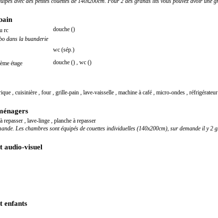
équipés avec des petites couettes de 140x200cm. Pour 2 des grands lits vous pouvez avoir une 
 bain
douche ()
u rc
bo dans la buanderie
wc (sép.)
douche ()
,
wc ()
2ème étage
trique
,
cuisinière
,
four
,
grille-pain
,
lave-vaisselle
,
machine à café
,
micro-ondes
,
réfrigérateur
ménagers
 à repasser
,
lave-linge
,
planche à repasser
nde. Les chambres sont équipés de couettes individuelles (140x200cm), sur demande il y 2 gr
 audio-visuel
 enfants