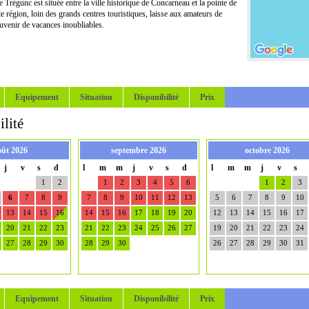
de Trégunc est située entre la ville historique de Concarneau et la pointe de
e région, loin des grands centres touristiques, laisse aux amateurs de
souvenir de vacances inoubliables.
Equipement
Situation
Disponibilité
Prix
lité
oût 2026
septembre 2026
octobre 2026
j
v
s
d
l
m
m
j
v
s
d
l
m
m
j
v
s
1
2
1
2
3
4
5
6
1
2
3
6
7
8
9
7
8
9
10
11
12
13
5
6
7
8
9
10
13
14
15
16
14
15
16
17
18
19
20
12
13
14
15
16
17
20
21
22
23
21
22
23
24
25
26
27
19
20
21
22
23
24
27
28
29
30
28
29
30
26
27
28
29
30
31
Equipement
Situation
Disponibilité
Prix