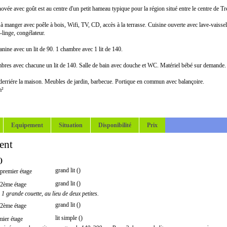
ovée avec goût est au centre d'un petit hameau typique pour la région situé entre le centre de Tr
 à manger avec poêle à bois, Wifi, TV, CD, accès à la terrasse. Cuisine ouverte avec lave-vais
-linge, congélateur.
anine avec un lit de 90. 1 chambre avec 1 lit de 140.
mbres avec chacune un lit de 140. Salle de bain avec douche et WC. Matériel bébé sur demande.
 derriére la maison. Meubles de jardin, barbecue. Portique en commun avec balançoire.
m²
Equipement
Situation
Disponibilité
Prix
ent
)
grand lit ()
premier étage
grand lit ()
2ème étage
1 grande couette, au lieu de deux petites.
grand lit ()
2ème étage
lit simple ()
mier étage