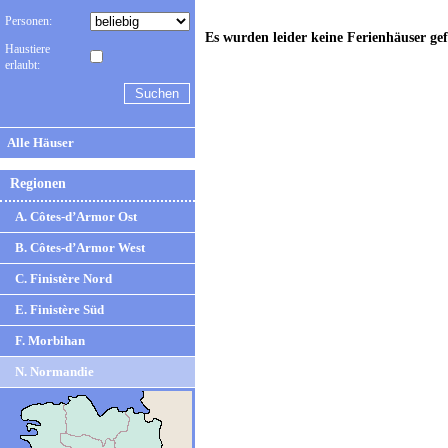
Personen:
Es wurden leider keine Ferienhäuser ge
Haustiere
erlaubt:
Alle Häuser
Regionen
A. Côtes-d’Armor Ost
B. Côtes-d’Armor West
C. Finistère Nord
E. Finistère Süd
F. Morbihan
N. Normandie