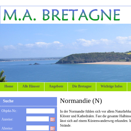
Home
Alle Häuser
Angebote
Die Bretagne
Wichtige Infos
Normandie (N)
Suche
Objekt-Nr.:
In der Normandie fühlen sich vor allem Naturliebh
Klöster und Kathedralen. Fast die gesamte Halbin
Anreise:
lässt sich auf einem Küstenwanderweg erkunden. I
Strände.
Abreise: