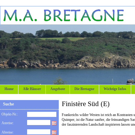
Home
Alle Häuser
Angebote
Die Bretagne
Wichtige Infos
Finistère Süd (E)
Suche
Objekt-Nr.:
Frankreichs wilder Westen ist reich an Kontrasten u
Quimper, ist die Natur sanfter, die feinsandigen S
Anreise:
der faszinierenden Landschaft inspirieren lassen u
Abreise: