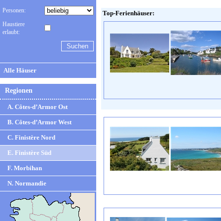
Personen:
Top-Ferienhäuser:
Haustiere
erlaubt:
Alle Häuser
Regionen
A. Côtes-d’Armor Ost
B. Côtes-d’Armor West
C. Finistère Nord
E. Finistère Süd
F. Morbihan
N. Normandie