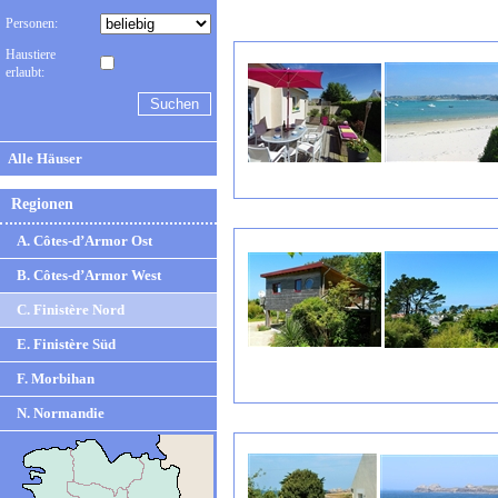
Personen:
Haustiere
erlaubt:
Alle Häuser
Regionen
A. Côtes-d’Armor Ost
B. Côtes-d’Armor West
C. Finistère Nord
E. Finistère Süd
F. Morbihan
N. Normandie