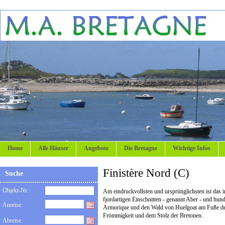
Home
Alle Häuser
Angebote
Die Bretagne
Wichtige Infos
Finistère Nord (C)
Suche
Objekt-Nr.:
Am eindruckvollsten und ursprünglichsten ist das i
fjordartigen Einschnitten - genannt Aber - und hund
Anreise:
Armorique und den Wald von Huelgoat am Fuße der 
Frömmigkeit und dem Stolz der Bretonen.
Abreise: