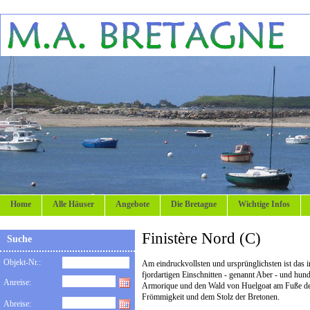
Home
Alle Häuser
Angebote
Die Bretagne
Wichtige Infos
Finistère Nord (C)
Suche
Objekt-Nr.:
Am eindruckvollsten und ursprünglichsten ist das i
fjordartigen Einschnitten - genannt Aber - und hund
Anreise:
Armorique und den Wald von Huelgoat am Fuße der 
Frömmigkeit und dem Stolz der Bretonen.
Abreise: