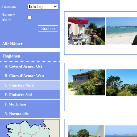
Personen:
Haustiere
erlaubt:
Alle Häuser
Regionen
A. Côtes-d’Armor Ost
B. Côtes-d’Armor West
C. Finistère Nord
E. Finistère Süd
F. Morbihan
N. Normandie