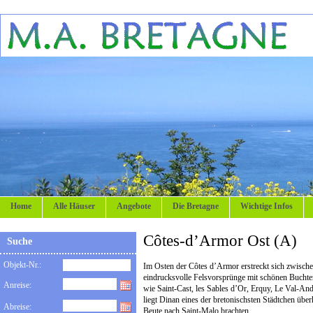
Home
Alle Häuser
Angebote
Die Bretagne
Wichtige Infos
Côtes-d’Armor Ost (A)
Suche
Objekt-Nr.:
Im Osten der Côtes d’Armor erstreckt sich zwische
eindrucksvolle Felsvorsprünge mit schönen Buchten
Anreise:
wie Saint-Cast, les Sables d’Or, Erquy, Le Val-An
liegt Dinan eines der bretonischsten Städtchen übe
Abreise:
Beute nach Saint-Malo brachten.