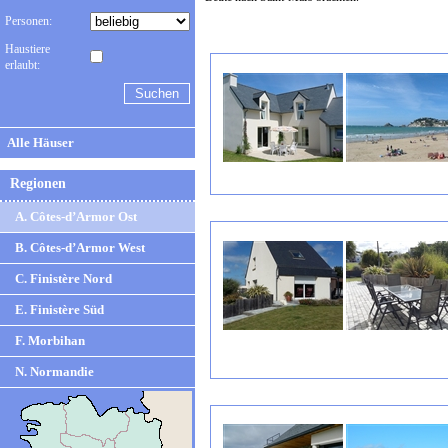
Personen:
Haustiere
erlaubt:
Alle Häuser
Regionen
A. Côtes-d’Armor Ost
B. Côtes-d’Armor West
C. Finistère Nord
E. Finistère Süd
F. Morbihan
N. Normandie