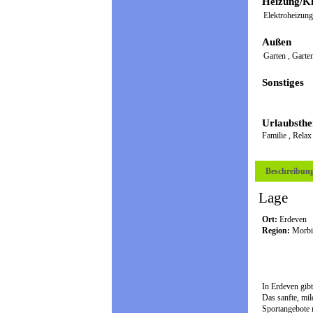
Heizung/Kl
Elektroheizun
Außen
Garten
,
Garte
Sonstiges
Urlaubsth
Familie
,
Rela
Beschreibun
Lage
Ort:
Erdeven
Region:
Morbi
In Erdeven gib
Das sanfte, mil
Sportangebote 