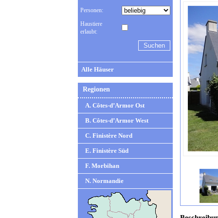
Personen:
Haustiere
erlaubt:
Alle Häuser
Regionen
A. Côtes-d’Armor Ost
B. Côtes-d’Armor West
C. Finistère Nord
E. Finistère Süd
F. Morbihan
N. Normandie
Beschreibu