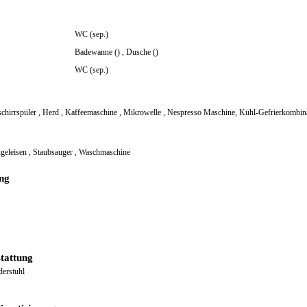
WC (sep.)
Badewanne ()
,
Dusche ()
WC (sep.)
chirrspüler
,
Herd
,
Kaffeemaschine
,
Mikrowelle
,
Nespresso Maschine, Kühl-Gefrierkombin
geleisen
,
Staubsauger
,
Waschmaschine
ng
tattung
derstuhl