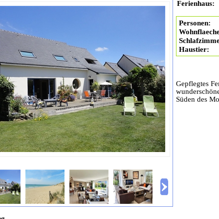
Ferienhaus:
Personen:
Wohnflaeche
Schlafzimme
Haustier:
Gepflegtes Fe
wunderschöne
Süden des Mor
ng