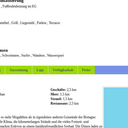
imatisierung
g
,
Fußbodenheizung im EG
nmöbel
,
Grill
,
Liegestuhl
,
Parken
,
Terrasse
emen
x
,
Schwimmen
,
Surfer
,
Wandern
,
Wassersport
g
Ausstattung
Lage
Verfügbarkeit
Preise
Geschäfte:
2,5 km
han
Meer:
1,5 km
Strand:
1,5 km
Restaurant:
2,5 km
t es mehr Megalithen als in irgendeiner anderen Gemeinde der Bretagne.
de Klima, die kilometerlangen Strände und die vielen Freizeit- und
machen Erdeven zu einem familienfreundlichen Seebad. Die Dünen laden zu