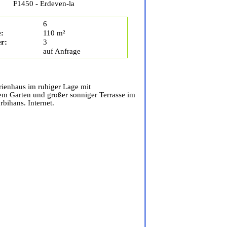
F1450 - Erdeven-la
6
:
110 m²
r:
3
auf Anfrage
rienhaus im ruhiger Lage mit
m Garten und großer sonniger Terrasse im
bihans. Internet.