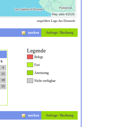
ungefähre Lage des Domizils
merken
Anfrage / Buchung
Legende
Belegt
S
Frei
4
Anreisetag
11
18
Nicht verfügbar
25
merken
Anfrage / Buchung