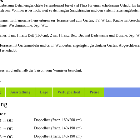
Liebe zum Detail eingerichtete Feriendomizil bietet viel Platz für einen erholsamen Urlaub. Es
deven. Von hier ist es nicht weit zu den langen Sandstränden und den vielen Freizeitangeboten
mer mit Panorama-Fenstertüren zur Terrasse und zum Garten, TV, W-Lan. Küche mit Geschir
hine. Waschmaschine. Sep. WC.
mer: 1 mit 1 franz Bett (160 cm), 2 mit 1 franz. Bett. Bad mit Badewanne und Dusche. Sep. W
Terrasse mit Gartenmöbeln und Grill. Wunderbar angelegter, geschützter Garten. Abgeschloss
ist erlaubt.
us wird außerhalb der Saison vom Vermieter bewohnt.
Z
g
Ausstattung
Lage
Verfügbarkeit
Preise
ung
mer
Doppelbett (franz. 160x200 cm)
 1 im OG
Doppelbett (franz. 140x190 cm)
 2 im OG
Doppelbett (franz. 140x190 cm)
 3 im OG