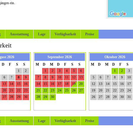
gängen ein.
g
Ausstattung
Lage
Verfügbarkeit
Preise
rkeit
gust 2026
September 2026
Oktober 2026
D
F
S
S
M
D
M
D
F
S
S
M
D
M
D
F
S
1
2
1
2
3
4
5
6
1
2
3
6
7
8
9
7
8
9
10
11
12
13
5
6
7
8
9
10
13
14
15
16
14
15
16
17
18
19
20
12
13
14
15
16
17
20
21
22
23
21
22
23
24
25
26
27
19
20
21
22
23
24
27
28
29
30
28
29
30
26
27
28
29
30
31
g
Ausstattung
Lage
Verfügbarkeit
Preise