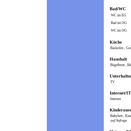
Bad/WC
WC im EG
Bad im OG
WC im OG
Küche
Backofen
,
Ges
Haushalt
Bügelbrett
,
Bü
Unterhaltu
TV
Internet/IT
Internet
Kinderauss
Babybett
,
Kin
auf Anfrage