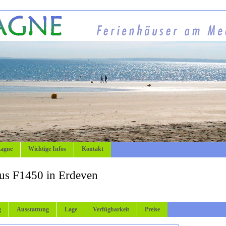
tagne
Wichtige Infos
Kontakt
us F1450 in Erdeven
g
Ausstattung
Lage
Verfügbarkeit
Preise