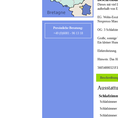
Dieses mit viel 
außerhalb von Er
EG: Wohn-Esszim
Nespresso Masc
Persönliche Beratung:
OG: 3 Schlafzim
+49 (0)6081 - 96 13 18
Große, sonnige 
Ein kleiner Hund 
Elektroheizung.
Hinweis: Das Ha
56054000321F
Beschreibun
Ausstatt
Schlafzim
Schlafzimmer
Schlafzimmer
Schlafzimmer