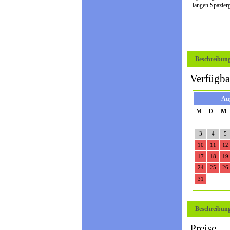
langen Spazier
Beschreibun
Verfügba
Au
M
D
M
3
4
5
10
11
12
17
18
19
24
25
26
31
Beschreibun
Preise