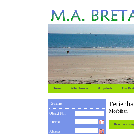
Home
Alle Häuser
Angebote
Die Bre
Ferienha
Suche
Morbihan
Objekt-Nr.:
Anreise:
Beschreibun
Abreise: