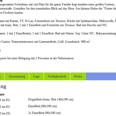
usgestattete Ferienhaus mit viel Platz für die ganze Familie liegt inmitten eines großen Garte
stenstraße. Genießen Sie den traumhaften Blick auf das Meer. Am kleinen Hafen der "Pointe de
en Fischern kaufen.
m mit Kamin, TV, W-Lan, Fenstertüren zur Terrasse. Küche mit Spülmaschine, Mikrowelle, 
mit franz. Bett, 1 mit 1 Einzelbett und Fenstertür zur Terrasse. Bad mit Dusche und WC.
mer: 2 mit 2 Einzelbetten, 1 mit 1 Einzelbett. Bad mit Wanne. Sep. Gäste WC. Babyausstattung
 Garten. Natursteinterrasse mit Gartenmöbeln, Grill. Grundstück: 900 m².
g.
preis bei einer Belegung mit 2 Personen in der Nebensaison.
g
Ausstattung
Lage
Verfügbarkeit
Preise
ung
mer
Doppelbett (franz. Bett 140x190 cm)
 1 im EG
Einzelbett (90x190 cm)
 2 im EG
2x Einzelbett (90x190 cm)
 3 im OG