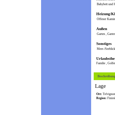
Babybett und H
Heizung/Kl
Offener Kami
Außen
Garten
,
Garte
Sonstiges
Meer-/Seeblic
Urlaubsth
Familie
,
Golf
Beschreibun
Lage
Ort:
Trévigno
Region:
Finist