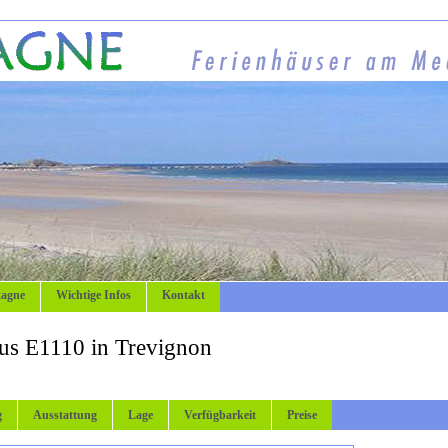
tagne
Wichtige Infos
Kontakt
us E1110 in Trevignon
g
Ausstattung
Lage
Verfügbarkeit
Preise