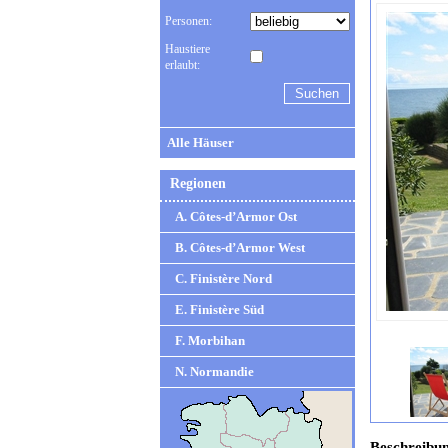
Personen:
Haustiere
erlaubt:
Alle Häuser
Regionen
A. Côtes-d’Armor Ost
B. Côtes-d’Armor West
C. Finistère Nord
E. Finistère Süd
F. Morbihan
N. Normandie
Beschreibu