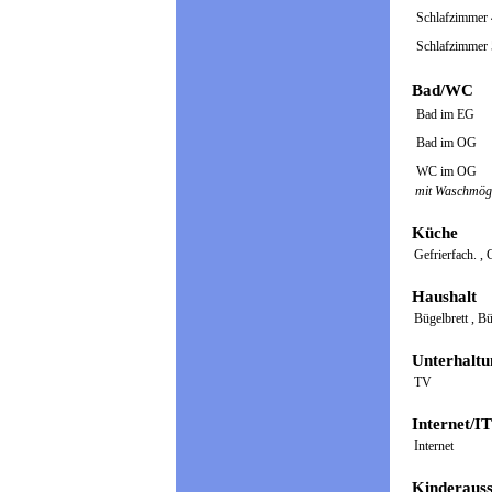
Schlafzimmer
Schlafzimmer
Bad/WC
Bad im EG
Bad im OG
WC im OG
mit Waschmögl
Küche
Gefrierfach.
,
Haushalt
Bügelbrett
,
Bü
Unterhaltu
TV
Internet/IT
Internet
Kinderauss