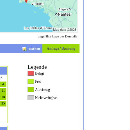
ungefähre Lage des Domizils
merken
Anfrage / Buchung
Legende
Belegt
S
Frei
4
Anreisetag
11
18
Nicht verfügbar
25