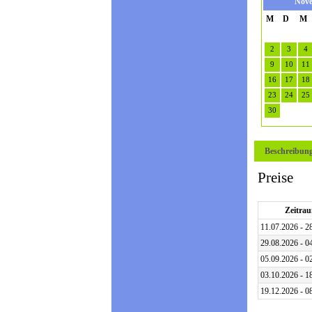
Nove
M
D
M
2
3
4
9
10
11
16
17
18
23
24
25
30
Beschreibun
Preise
Zeitra
11.07.2026 - 2
29.08.2026 - 0
05.09.2026 - 0
03.10.2026 - 1
19.12.2026 - 0