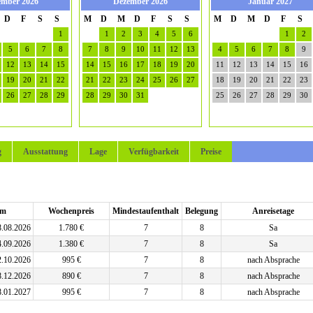
mber 2026
Dezember 2026
Januar 2027
D
F
S
S
M
D
M
D
F
S
S
M
D
M
D
F
S
1
1
2
3
4
5
6
1
2
5
6
7
8
7
8
9
10
11
12
13
4
5
6
7
8
9
12
13
14
15
14
15
16
17
18
19
20
11
12
13
14
15
16
19
20
21
22
21
22
23
24
25
26
27
18
19
20
21
22
23
26
27
28
29
28
29
30
31
25
26
27
28
29
30
g
Ausstattung
Lage
Verfügbarkeit
Preise
um
Wochenpreis
Mindestaufenthalt
Belegung
Anreisetage
8.08.2026
1.780 €
7
8
Sa
4.09.2026
1.380 €
7
8
Sa
2.10.2026
995 €
7
8
nach Absprache
8.12.2026
890 €
7
8
nach Absprache
8.01.2027
995 €
7
8
nach Absprache