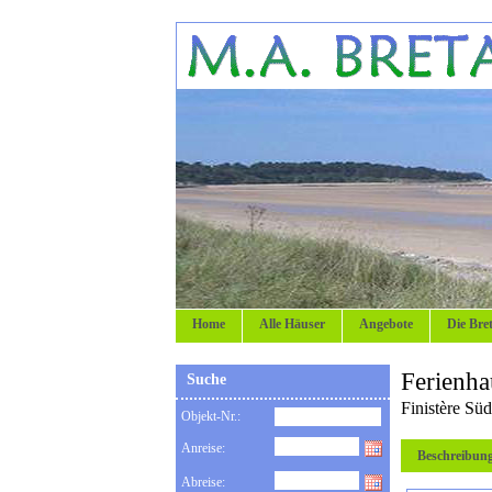
Home
Alle Häuser
Angebote
Die Bre
Ferienha
Suche
Finistère Süd
Objekt-Nr.:
Anreise:
Beschreibun
Abreise: