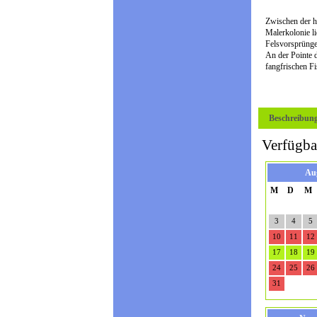
Zwischen der h
Malerkolonie li
Felsvorsprünge
An der Pointe d
fangfrischen 
Beschreibun
Verfügba
Au
M
D
M
3
4
5
10
11
12
17
18
19
24
25
26
31