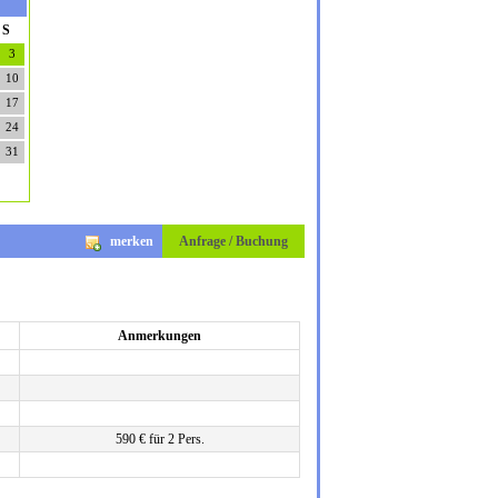
S
3
10
17
24
31
merken
Anfrage / Buchung
Anmerkungen
590 € für 2 Pers.