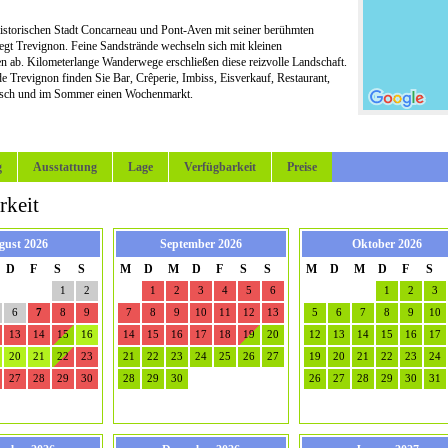
istorischen Stadt Concarneau und Pont-Aven mit seiner berühmten
egt Trevignon. Feine Sandstrände wechseln sich mit kleinen
n ab. Kilometerlange Wanderwege erschließen diese reizvolle Landschaft.
e Trevignon finden Sie Bar, Crêperie, Imbiss, Eisverkauf, Restaurant,
Fisch und im Sommer einen Wochenmarkt.
g
Ausstattung
Lage
Verfügbarkeit
Preise
rkeit
gust 2026
September 2026
Oktober 2026
D
F
S
S
M
D
M
D
F
S
S
M
D
M
D
F
S
1
2
1
2
3
4
5
6
1
2
3
6
7
8
9
7
8
9
10
11
12
13
5
6
7
8
9
10
13
14
15
16
14
15
16
17
18
19
20
12
13
14
15
16
17
20
21
22
23
21
22
23
24
25
26
27
19
20
21
22
23
24
27
28
29
30
28
29
30
26
27
28
29
30
31