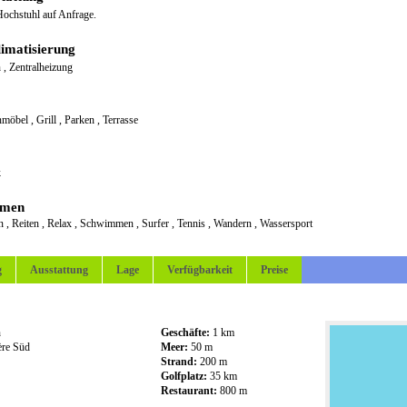
ochstuhl auf Anfrage.
imatisierung
n
,
Zentralheizung
nmöbel
,
Grill
,
Parken
,
Terrasse
k
emen
en
,
Reiten
,
Relax
,
Schwimmen
,
Surfer
,
Tennis
,
Wandern
,
Wassersport
g
Ausstattung
Lage
Verfügbarkeit
Preise
n
Geschäfte:
1 km
ère Süd
Meer:
50 m
Strand:
200 m
Golfplatz:
35 km
Restaurant:
800 m