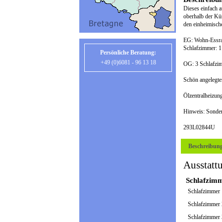
Dieses einfach a
oberhalb der Kü
den einheimisch
EG: Wohn-Essrau
Schlafzimmer: 1 
Persönliche Beratung:
+49 (0)6081 - 96 13 18
OG: 3 Schlafzim
Schön angelegter
Ölzentralheizun
Hinweis: Sonder
293L02844U
Beschreibun
Ausstatt
Schlafzim
Schlafzimmer
Schlafzimmer
Schlafzimmer