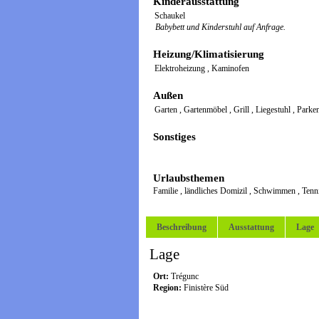
Kinderausstattung
Schaukel
Babybett und Kinderstuhl auf Anfrage.
Heizung/Klimatisierung
Elektroheizung
,
Kaminofen
Außen
Garten
,
Gartenmöbel
,
Grill
,
Liegestuhl
,
Parke
Sonstiges
Urlaubsthemen
Familie
,
ländliches Domizil
,
Schwimmen
,
Tenn
Beschreibung
Ausstattung
Lage
Lage
Ort:
Trégunc
Region:
Finistère Süd