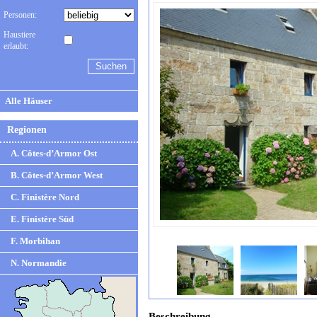
Personen:
Haustiere
erlaubt:
Alle Häuser
Regionen
A. Côtes-d’Armor Ost
B. Côtes-d’Armor West
C. Finistère Nord
E. Finistère Süd
F. Morbihan
N. Normandie
Beschreibung