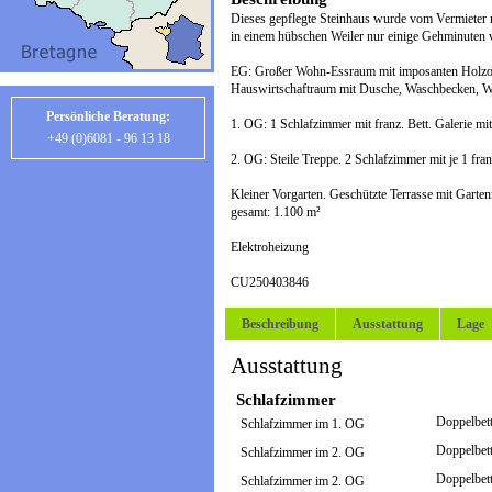
Dieses gepflegte Steinhaus wurde vom Vermieter mit
in einem hübschen Weiler nur einige Gehminuten v
EG: Großer Wohn-Essraum mit imposanten Holzofe
Hauswirtschaftraum mit Dusche, Waschbecken, W
Persönliche Beratung:
1. OG: 1 Schlafzimmer mit franz. Bett. Galerie mit
+49 (0)6081 - 96 13 18
2. OG: Steile Treppe. 2 Schlafzimmer mit je 1 fr
Kleiner Vorgarten. Geschützte Terrasse mit Gart
gesamt: 1.100 m²
Elektroheizung
CU250403846
Beschreibung
Ausstattung
Lage
Ausstattung
Schlafzimmer
Doppelbett
Schlafzimmer im 1. OG
Doppelbett
Schlafzimmer im 2. OG
Doppelbett
Schlafzimmer im 2. OG