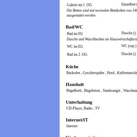
Einzelbett
Galerie im 1. OG
Die Betten sind mit normalen Bettdecken von 14
ausgestattet werden.
Bad/WC
Dusche ()
Bad im EG
Dusche und Waschbecken im Hauswirtschaftsr
WC (sep.)
WC im EG
Dusche ()
Bad im 2. OG
Küche
Backofen
,
Geschirrspüler
,
Herd
,
Kaffeemasch
Haushalt
Bügelbrett
,
Bügeleisen
,
Staubsauger
,
Waschma
Unterhaltung
CD-Player, Radio
,
TV
Internet/IT
Internet