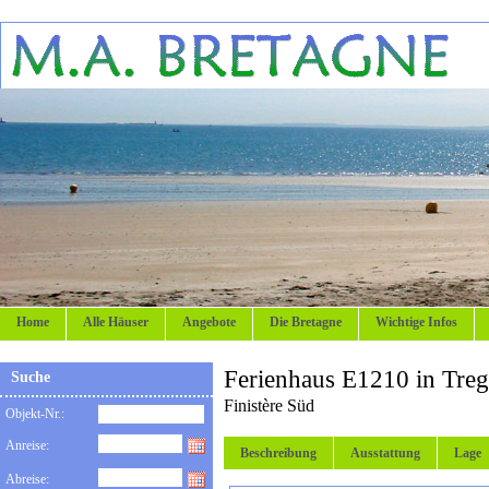
Home
Alle Häuser
Angebote
Die Bretagne
Wichtige Infos
Ferienhaus E1210 in Tre
Suche
Finistère Süd
Objekt-Nr.:
Anreise:
Beschreibung
Ausstattung
Lage
Abreise: