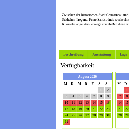
Zwischen der historischen Stadt Concarneau und 
Städtchen Tregunc. Feine Sandstrände wechseln s
Kilometerlange Wanderwege erschließen diese rei
Beschreibung
Ausstattung
Lage
Verfügbarkeit
August 2026
M
D
M
D
F
S
S
M
D
1
2
1
3
4
5
6
7
8
9
7
8
10
11
12
13
14
15
16
14
15
17
18
19
20
21
22
23
21
22
24
25
26
27
28
29
30
28
29
31