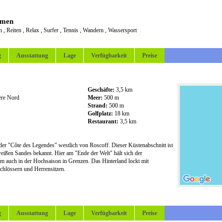
emen
en
,
Reiten
,
Relax
,
Surfer
,
Tennis
,
Wandern
,
Wassersport
g
Ausstattung
Lage
Verfügbarkeit
Preise
Geschäfte:
3,5 km
ère Nord
Meer:
500 m
Strand:
500 m
Golfplatz:
18 km
Restaurant:
3,5 km
 der "Côte des Legendes" westlich von Roscoff. Dieser Küstenabschnitt ist
eißen Sandes bekannt. Hier am "Ende der Welt" hält sich der
rm auch in der Hochsaison in Grenzen. Das Hinterland lockt mit
chlössern und Herrensitzen.
g
Ausstattung
Lage
Verfügbarkeit
Preise