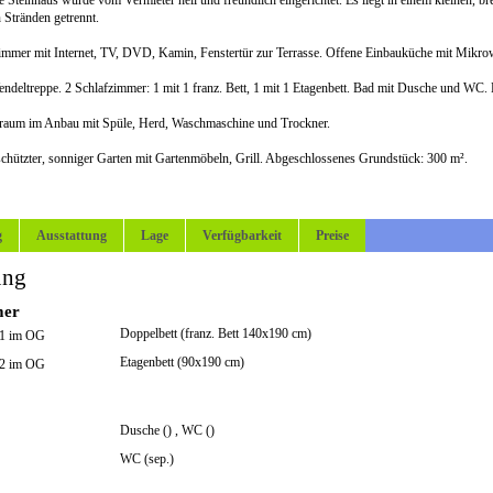
e Steinhaus wurde vom Vermieter hell und freundlich eingerichtet. Es liegt in einem kleinen,
 Stränden getrennt.
mer mit Internet, TV, DVD, Kamin, Fenstertür zur Terrasse. Offene Einbauküche mit Mikrow
deltreppe. 2 Schlafzimmer: 1 mit 1 franz. Bett, 1 mit 1 Etagenbett. Bad mit Dusche und WC. 
raum im Anbau mit Spüle, Herd, Waschmaschine und Trockner.
schützter, sonniger Garten mit Gartenmöbeln, Grill. Abgeschlossenes Grundstück: 300 m².
g
Ausstattung
Lage
Verfügbarkeit
Preise
ung
mer
Doppelbett (franz. Bett 140x190 cm)
 1 im OG
Etagenbett (90x190 cm)
 2 im OG
Dusche ()
,
WC ()
WC (sep.)