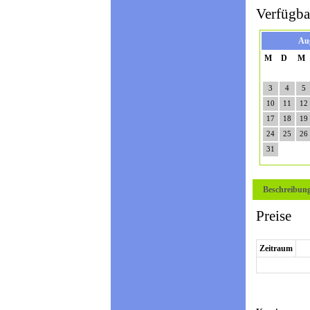
Verfügba
Au
M
D
M
3
4
5
10
11
12
17
18
19
24
25
26
31
Beschreibun
Preise
Zeitraum