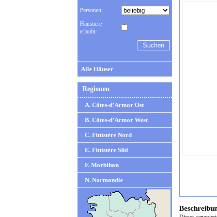
Personen:
Haustiere
erlaubt:
Alle Häuser
Regionen
A. Côtes-d’Armor Ost
B. Côtes-d’Armor West
C. Finistère Nord
E. Finistère Süd
F. Morbihan
N. Normandie
Beschreibu