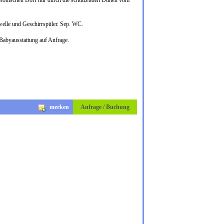
 bretonischen Dorf nur durch die schützenden Dünen vom
elle und Geschirrspüler. Sep. WC.
Babyausstattung auf Anfrage.
merken
Anfrage / Buchung