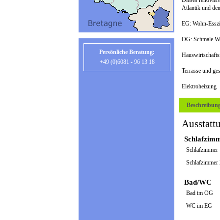
Dieses renoviert
Atlantik und den
EG: Wohn-Esszim
OG: Schmale Wen
Persönliche Beratung:
Hauswirtschafts
+49 (0)6081 - 96 13 18
Terrasse und ge
Elektroheizung
Beschreibun
Ausstatt
Schlafzim
Schlafzimmer
Schlafzimmer
Bad/WC
Bad im OG
WC im EG