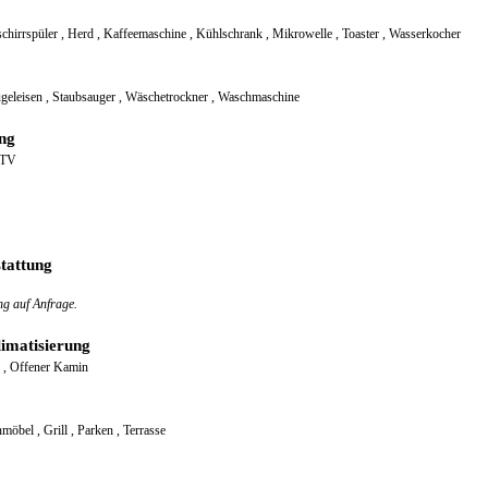
chirrspüler
,
Herd
,
Kaffeemaschine
,
Kühlschrank
,
Mikrowelle
,
Toaster
,
Wasserkocher
geleisen
,
Staubsauger
,
Wäschetrockner
,
Waschmaschine
ng
TV
tattung
ng auf Anfrage.
imatisierung
g
,
Offener Kamin
nmöbel
,
Grill
,
Parken
,
Terrasse