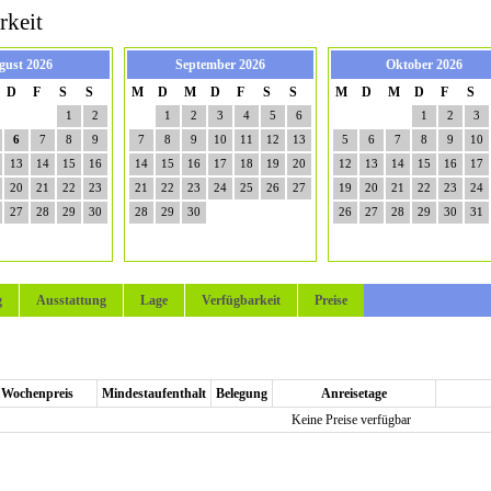
rkeit
gust 2026
September 2026
Oktober 2026
D
F
S
S
M
D
M
D
F
S
S
M
D
M
D
F
S
1
2
1
2
3
4
5
6
1
2
3
6
7
8
9
7
8
9
10
11
12
13
5
6
7
8
9
10
13
14
15
16
14
15
16
17
18
19
20
12
13
14
15
16
17
20
21
22
23
21
22
23
24
25
26
27
19
20
21
22
23
24
27
28
29
30
28
29
30
26
27
28
29
30
31
g
Ausstattung
Lage
Verfügbarkeit
Preise
Wochenpreis
Mindestaufenthalt
Belegung
Anreisetage
Keine Preise verfügbar