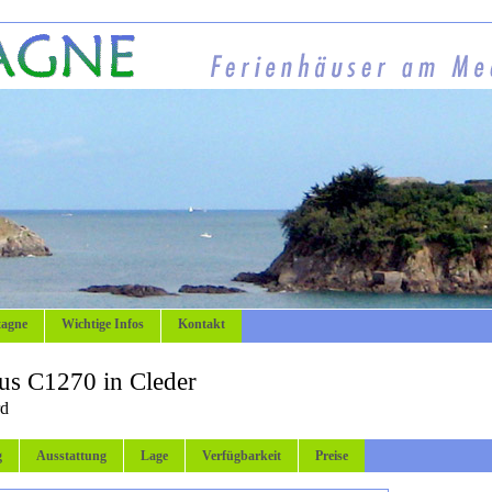
tagne
Wichtige Infos
Kontakt
us C1270 in Cleder
rd
g
Ausstattung
Lage
Verfügbarkeit
Preise