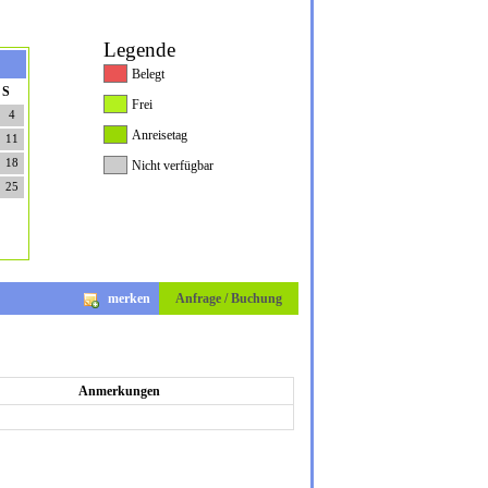
Legende
Belegt
S
Frei
4
Anreisetag
11
18
Nicht verfügbar
25
merken
Anfrage / Buchung
Anmerkungen