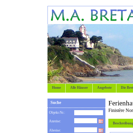
Home
Alle Häuser
Angebote
Die Bre
Ferienha
Suche
Finistère No
Objekt-Nr.:
Anreise:
Beschreibun
Abreise: