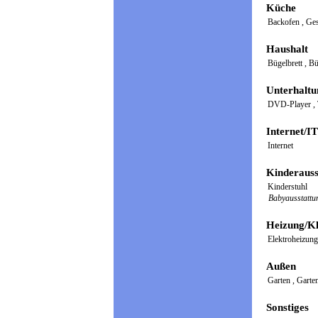
Küche
Backofen
,
Ges
Haushalt
Bügelbrett
,
Bü
Unterhaltu
DVD-Player
,
Internet/IT
Internet
Kinderauss
Kinderstuhl
Babyausstattu
Heizung/Kl
Elektroheizun
Außen
Garten
,
Garte
Sonstiges