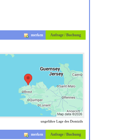
merken
Anfrage / Buchung
ungefähre Lage des Domizils
merken
Anfrage / Buchung