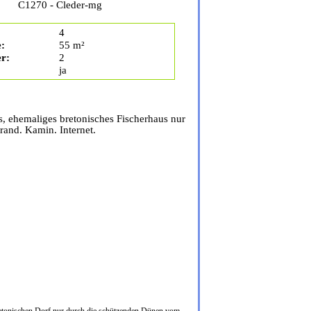
C1270 - Cleder-mg
4
:
55 m²
r:
2
ja
s, ehemaliges bretonisches Fischerhaus nur
and. Kamin. Internet.