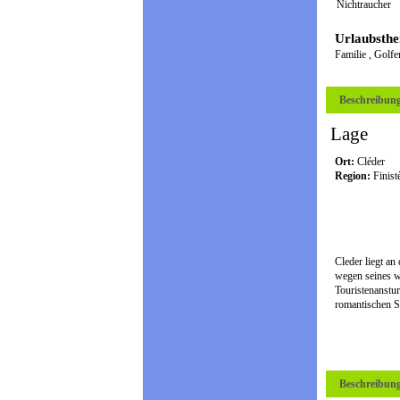
Nichtraucher
Urlaubsth
Familie
,
Golf
Beschreibun
Lage
Ort:
Cléder
Region:
Finist
Cleder liegt an
wegen seines w
Touristenanstu
romantischen S
Beschreibun