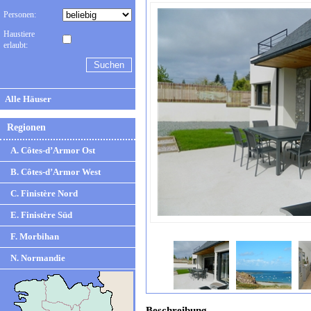
Personen:
Haustiere
erlaubt:
Alle Häuser
Regionen
A. Côtes-d’Armor Ost
B. Côtes-d’Armor West
C. Finistère Nord
E. Finistère Süd
F. Morbihan
N. Normandie
Beschreibung