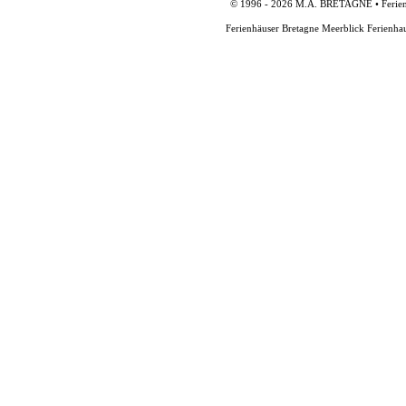
© 1996 - 2026 M.A. BRETAGNE • Ferienh
Ferienhäuser Bretagne Meerblick Ferienha