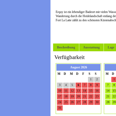
Erquy ist ein lebendiger Badeort mit vielen Wass
Wanderung durch die Heidelandschaft entlang de
Fort La Latte zählt zu den schönsten Küstenabsc
Beschreibung
Ausstattung
Lage
Verfügbarkeit
August 2026
M
D
M
D
F
S
S
M
D
1
2
1
3
4
5
6
7
8
9
7
8
10
11
12
13
14
15
16
14
15
17
18
19
20
21
22
23
21
22
24
25
26
27
28
29
30
28
29
31