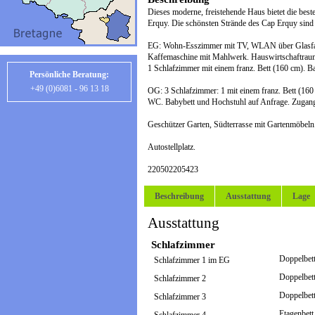
Dieses moderne, freistehende Haus bietet die best
Erquy. Die schönsten Strände des Cap Erquy sind 
EG: Wohn-Esszimmer mit TV, WLAN über Glasfaser
Kaffemaschine mit Mahlwerk. Hauswirtschaftrau
1 Schlafzimmer mit einem franz. Bett (160 cm). 
Persönliche Beratung:
+49 (0)6081 - 96 13 18
OG: 3 Schlafzimmer: 1 mit einem franz. Bett (160 
WC. Babybett und Hochstuhl auf Anfrage. Zugang 
Geschützer Garten, Südterrasse mit Gartenmöbeln
Autostellplatz.
220502205423
Beschreibung
Ausstattung
Lage
Ausstattung
Schlafzimmer
Doppelbett
Schlafzimmer 1 im EG
Doppelbett
Schlafzimmer 2
Doppelbet
Schlafzimmer 3
Etagenbet