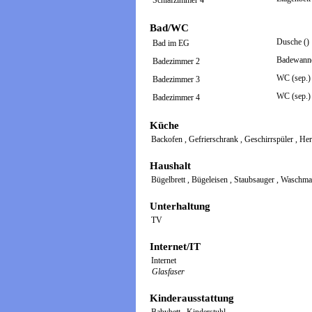
Schlafzimmer 4
Bad/WC
Dusche ()
Bad im EG
Badewann
Badezimmer 2
WC (sep.)
Badezimmer 3
WC (sep.)
Badezimmer 4
Küche
Backofen
,
Gefrierschrank
,
Geschirrspüler
,
He
Haushalt
Bügelbrett
,
Bügeleisen
,
Staubsauger
,
Waschma
Unterhaltung
TV
Internet/IT
Internet
Glasfaser
Kinderausstattung