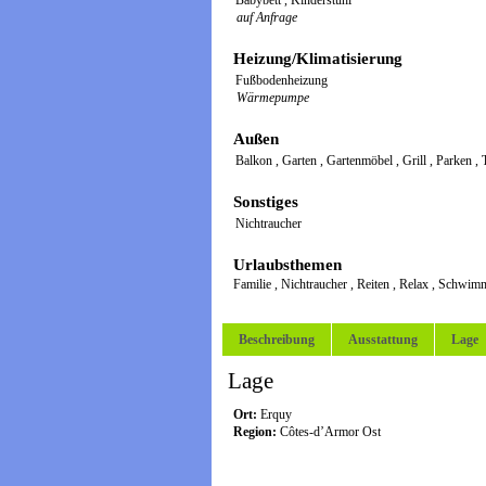
Babybett
,
Kinderstuhl
auf Anfrage
Heizung/Klimatisierung
Fußbodenheizung
Wärmepumpe
Außen
Balkon
,
Garten
,
Gartenmöbel
,
Grill
,
Parken
,
Sonstiges
Nichtraucher
Urlaubsthemen
Familie
,
Nichtraucher
,
Reiten
,
Relax
,
Schwim
Beschreibung
Ausstattung
Lage
Lage
Ort:
Erquy
Region:
Côtes-d’Armor Ost