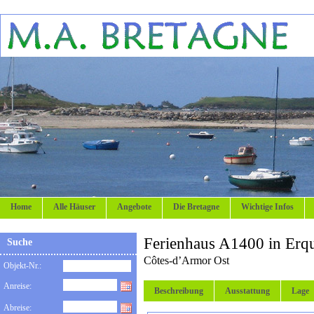
Home
Alle Häuser
Angebote
Die Bretagne
Wichtige Infos
Ferienhaus A1400 in Erq
Suche
Côtes-d’Armor Ost
Objekt-Nr.:
Anreise:
Beschreibung
Ausstattung
Lage
Abreise: